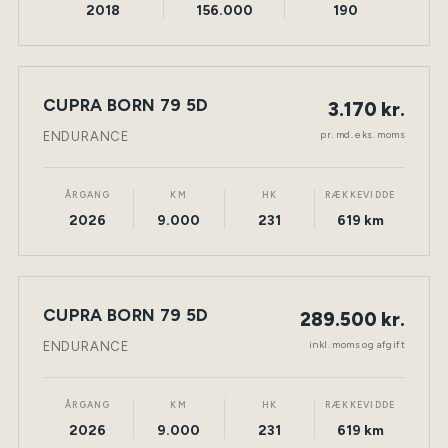
2018
156.000
190
LEASING
CUPRA BORN 79 5D
3.170 kr.
NY BIL
ELEKTRISK
TØNDER
pr. md. eks. moms
ENDURANCE
ÅRGANG
KM
HK
RÆKKEVIDDE
2026
9.000
231
619 km
CUPRA BORN 79 5D
289.500 kr.
NY BIL
ELEKTRISK
TØNDER
inkl. moms og afgift
ENDURANCE
ÅRGANG
KM
HK
RÆKKEVIDDE
2026
9.000
231
619 km