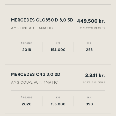
MERCEDES GLC350 D 3,0 5D
449.500 kr.
NY BIL
DIESEL
TØNDER
inkl. moms og afgift
AMG LINE AUT. 4MATIC
ÅRGANG
KM
HK
2018
154.000
258
LEASING
MERCEDES C43 3,0 2D
3.341 kr.
NY BIL
BENZIN
TØNDER
pr. md. eks. moms
AMG COUPÉ AUT. 4MATIC
ÅRGANG
KM
HK
2020
156.000
390