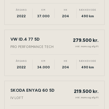
ÅRGANG
KM
HK
RÆKKEVIDDE
2022
37.000
204
490 km
VW ID.4 77 5D
279.500 kr.
NY BIL
ELEKTRISK
TØNDER
inkl. moms og afgift
PRO PERFORMANCE TECH
ÅRGANG
KM
HK
RÆKKEVIDDE
2022
34.000
204
490 km
SKODA ENYAQ 60 5D
219.500 kr.
NY BIL
ELEKTRISK
TØNDER
inkl. moms og afgift
IV LOFT