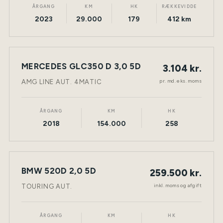
ÅRGANG
KM
HK
RÆKKEVIDDE
2023
29.000
179
412 km
LEASING
MERCEDES GLC350 D 3,0 5D
3.104 kr.
NY BIL
DIESEL
TØNDER
pr. md. eks. moms
AMG LINE AUT. 4MATIC
ÅRGANG
KM
HK
2018
154.000
258
BMW 520D 2,0 5D
259.500 kr.
NY BIL
DIESEL
TØNDER
inkl. moms og afgift
TOURING AUT.
ÅRGANG
KM
HK