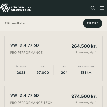
136
resultater
FILTRE
VW ID.4 77 5D
264.500 kr.
NY BIL
ELEKTRISK
TØNDER
inkl. moms og afgift
PRO PERFORMANCE
ÅRGANG
KM
HK
RÆKKEVIDDE
2023
97.000
204
531 km
VW ID.4 77 5D
274.500 kr.
NY BIL
ELEKTRISK
TØNDER
inkl. moms og afgift
PRO PERFORMANCE TECH