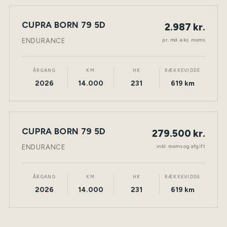
LEASING
CUPRA BORN 79 5D
2.987 kr.
NY BIL
ELEKTRISK
TØNDER
pr. md. eks. moms
ENDURANCE
ÅRGANG
KM
HK
RÆKKEVIDDE
2026
14.000
231
619 km
CUPRA BORN 79 5D
279.500 kr.
NY BIL
ELEKTRISK
TØNDER
inkl. moms og afgift
ENDURANCE
ÅRGANG
KM
HK
RÆKKEVIDDE
2026
14.000
231
619 km