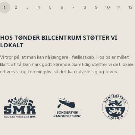
1
2
3
4
5
6
7
8
9
10
11
12
HOS TØNDER BILCENTRUM STØTTER VI
LOKALT
Vi tror på, at man kan nå længere i fællesskab. Hos os er målet
klart: at få Danmark godt kørende. Samtidig støtter vi det lokale
erhvervs- og foreningsliv, så det kan udvikle sig og trives.