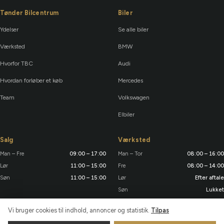
Tønder Bilcentrum
Biler
Ydelser
Se alle biler
Værksted
BMW
Hvorfor TBC
Audi
Hvordan forløber et køb
Mercedes
Team
Volkswagen
Elbiler
Salg
Værksted
Man – Fre
09:00 – 17:00
Man – Tor
08:00 – 16:00
Lør
11:00 – 15:00
Fre
08:00 – 14:00
Søn
11:00 – 15:00
Lør
Efter aftale
Søn
Lukket
Vi bruger cookies til indhold, annoncer og statistik.
Tilpas
TØNDER BILCENTRUM ApS 2026 — CVR: 38 27 14 96
·
Udviklet af
OBS