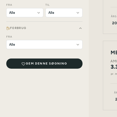
FRA
TIL
ÅRG
20
FORBRUG
FRA
LEAS
NY
BIL
AM
GEM DENNE SØGNING
3.
pr. 
Å