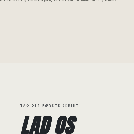
erhvervs- og foreningsliv, så det kan udvikle sig og trives.
TAG DET FØRSTE SKRIDT
LAD OS