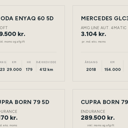
LEASING
ODA ENYAQ 60 5D
NY
ELEKTRISK
TØNDER
DIESEL
BIL
LOFT
AMG LINE AUT. 4MATIC
9.500 kr.
3.104 kr.
nkl. moms og afgift
pr. md. eks. moms
ANG
KM
HK
RÆKKEVIDDE
ÅRGANG
KM
23
29.000
179
412 km
2018
154.000
ING
PRA BORN 79 5D
CUPRA BORN 79
NY
ELEKTRISK
TØNDER
ELEKTRISK
BIL
DURANCE
ENDURANCE
170 kr.
289.500 kr.
md. eks. moms
inkl. moms og afgift