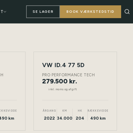
KT
SE LAGER
BOOK VÆRKSTEDSTID
VW ID.4 77 5D
NY
TØNDER
ELEKTRISK
TØNDER
BIL
CH
PRO PERFORMANCE TECH
279.500 kr.
inkl. moms og afgift
ÆKKEVIDDE
ÅRGANG
KM
HK
RÆKKEVIDDE
490 km
2022
34.000
204
490 km