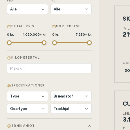
FRA
TIL
SK
NY
BIL
DETAIL PRIS
MDR. YDELSE
IV 
21
0
kr.
1.020.000
+
kr.
0
kr.
7.250
+
kr.
i
KILOMETERTAL
ÅRG
20
SPECIFIKATIONER
LEAS
CU
NY
BIL
EN
3.
TRÆKVÆGT
pr. 