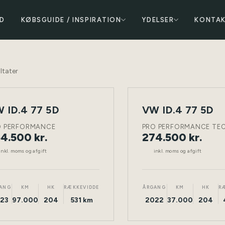
D
KØBSGUIDE / INSPIRATION
YDELSER
KONTA
ltater
 ID.4 77 5D
VW ID.4 77 5D
NY
ELEKTRISK
TØNDER
ELEKTRISK
BIL
O PERFORMANCE
PRO PERFORMANCE TE
4.500 kr.
274.500 kr.
inkl. moms og afgift
inkl. moms og afgift
ANG
KM
HK
RÆKKEVIDDE
ÅRGANG
KM
HK
R
23
97.000
204
531 km
2022
37.000
204