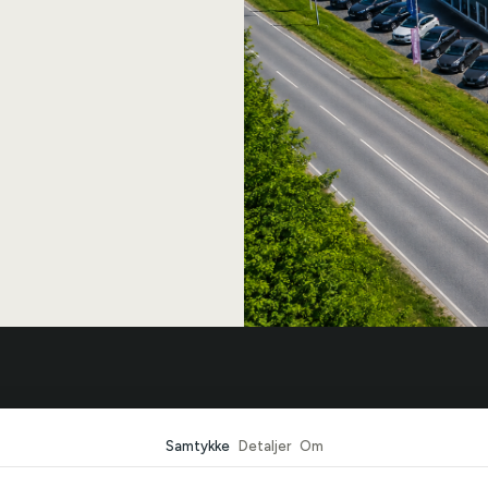
r Bilcentrum
Biler
Samtykke
Detaljer
Om
r
Se alle biler