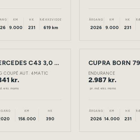
ANG
KM
HK
RÆKKEVIDDE
ÅRGANG
KM
HK
R
26
9.000
231
619 km
2026
9.000
231
ING
LEASING
MERCEDES C43 3,0 2D
CUPRA BORN 79
NY
BENZIN
TØNDER
ELEKTRISK
BIL
G COUPÉ AUT. 4MATIC
ENDURANCE
341 kr.
2.987 kr.
md. eks. moms
pr. md. eks. moms
RGANG
KM
HK
ÅRGANG
KM
HK
R
2020
156.000
390
2026
14.000
231