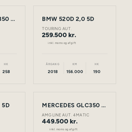
MERCEDES GLC350 D 3,0 5D
BMW 520D 2,0 5D
NY
TØNDER
DIESEL
TØNDER
BIL
TOURING AUT.
259.500 kr.
inkl. moms og afgift
HK
ÅRGANG
KM
HK
258
2018
156.000
190
 5D
NY
MERCEDES GLC350 D 3,0 5D
TØNDER
DIESEL
TØNDER
BIL
AMG LINE AUT. 4MATIC
449.500 kr.
inkl. moms og afgift