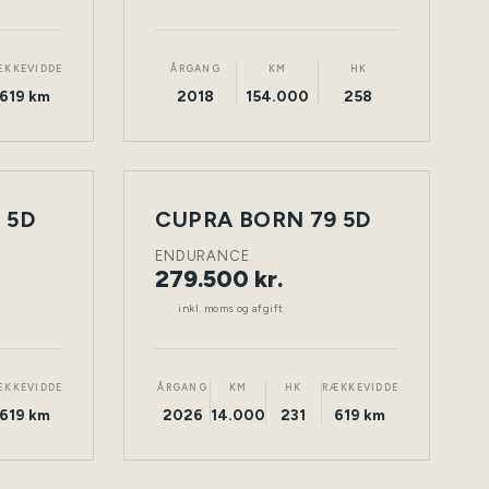
ÆKKEVIDDE
ÅRGANG
KM
HK
619 km
2018
154.000
258
 5D
CUPRA BORN 79 5D
NY
TØNDER
ELEKTRISK
TØNDER
BIL
ENDURANCE
279.500 kr.
inkl. moms og afgift
ÆKKEVIDDE
ÅRGANG
KM
HK
RÆKKEVIDDE
619 km
2026
14.000
231
619 km