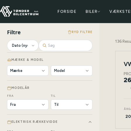
FORSIDE
BILER
VÆRKSTE
Filtre
RYD FILTRE
136
Resu
MÆRKE & MODEL
VW
NY
BIL
PR
26
MODELÅR
FRA
TIL
ÅRG
20
ELEKTRISK RÆKKEVIDDE