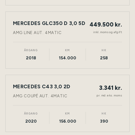
MERCEDES GLC350 D 3,0 5D
449.500 kr.
NY BIL
DIESEL
TØNDER
inkl. moms og afgift
AMG LINE AUT. 4MATIC
ÅRGANG
KM
HK
2018
154.000
258
LEASING
MERCEDES C43 3,0 2D
3.341 kr.
NY BIL
BENZIN
TØNDER
pr. md. eks. moms
AMG COUPÉ AUT. 4MATIC
ÅRGANG
KM
HK
2020
156.000
390