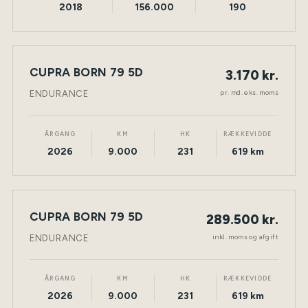
2018
156.000
190
LEASING
CUPRA BORN 79 5D
3.170 kr.
NY BIL
ELEKTRISK
TØNDER
pr. md. eks. moms
ENDURANCE
ÅRGANG
KM
HK
RÆKKEVIDDE
2026
9.000
231
619 km
CUPRA BORN 79 5D
289.500 kr.
NY BIL
ELEKTRISK
TØNDER
inkl. moms og afgift
ENDURANCE
ÅRGANG
KM
HK
RÆKKEVIDDE
2026
9.000
231
619 km