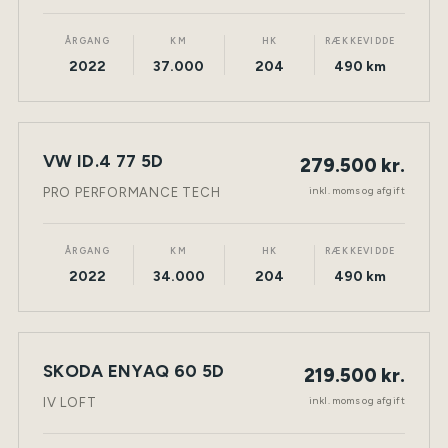
ÅRGANG
KM
HK
RÆKKEVIDDE
2022
37.000
204
490 km
VW ID.4 77 5D
279.500 kr.
NY BIL
ELEKTRISK
TØNDER
inkl. moms og afgift
PRO PERFORMANCE TECH
ÅRGANG
KM
HK
RÆKKEVIDDE
2022
34.000
204
490 km
SKODA ENYAQ 60 5D
219.500 kr.
NY BIL
ELEKTRISK
TØNDER
inkl. moms og afgift
IV LOFT