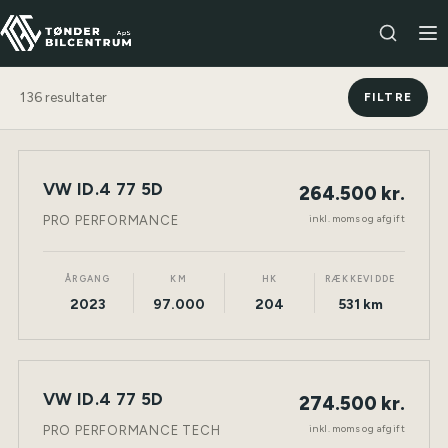
136
resultater
FILTRE
VW ID.4 77 5D
264.500 kr.
NY BIL
ELEKTRISK
TØNDER
inkl. moms og afgift
PRO PERFORMANCE
ÅRGANG
KM
HK
RÆKKEVIDDE
2023
97.000
204
531 km
VW ID.4 77 5D
274.500 kr.
NY BIL
ELEKTRISK
TØNDER
inkl. moms og afgift
PRO PERFORMANCE TECH