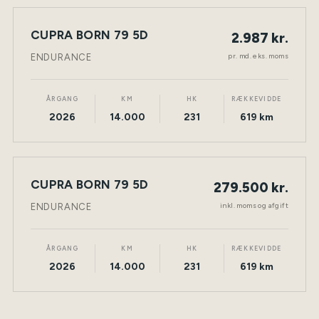
LEASING
CUPRA BORN 79 5D
2.987 kr.
NY BIL
ELEKTRISK
TØNDER
pr. md. eks. moms
ENDURANCE
ÅRGANG
KM
HK
RÆKKEVIDDE
2026
14.000
231
619 km
CUPRA BORN 79 5D
279.500 kr.
NY BIL
ELEKTRISK
TØNDER
inkl. moms og afgift
ENDURANCE
ÅRGANG
KM
HK
RÆKKEVIDDE
2026
14.000
231
619 km