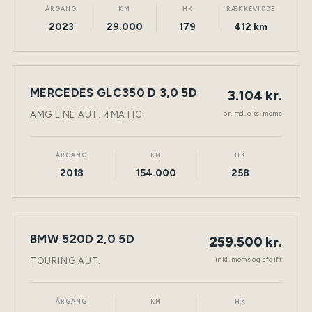
ÅRGANG
KM
HK
RÆKKEVIDDE
2023
29.000
179
412 km
LEASING
MERCEDES GLC350 D 3,0 5D
3.104 kr.
NY BIL
DIESEL
TØNDER
pr. md. eks. moms
AMG LINE AUT. 4MATIC
ÅRGANG
KM
HK
2018
154.000
258
BMW 520D 2,0 5D
259.500 kr.
NY BIL
DIESEL
TØNDER
inkl. moms og afgift
TOURING AUT.
ÅRGANG
KM
HK