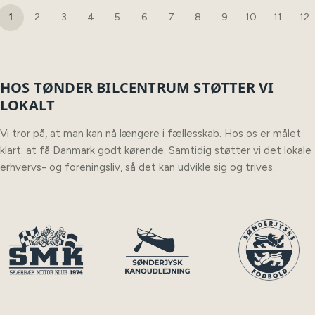
1
2
3
4
5
6
7
8
9
10
11
12
HOS TØNDER BILCENTRUM STØTTER VI
LOKALT
Vi tror på, at man kan nå længere i fællesskab. Hos os er målet
klart: at få Danmark godt kørende. Samtidig støtter vi det lokale
erhvervs- og foreningsliv, så det kan udvikle sig og trives.