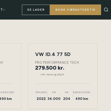
KT
SE LAGER
BOOK VÆRKSTEDSTID
VW ID.4 77 5D
NY
TØNDER
ELEKTRISK
TØNDER
BIL
CH
PRO PERFORMANCE TECH
279.500 kr.
inkl. moms og afgift
ÆKKEVIDDE
ÅRGANG
KM
HK
RÆKKEVIDDE
490 km
2022
34.000
204
490 km