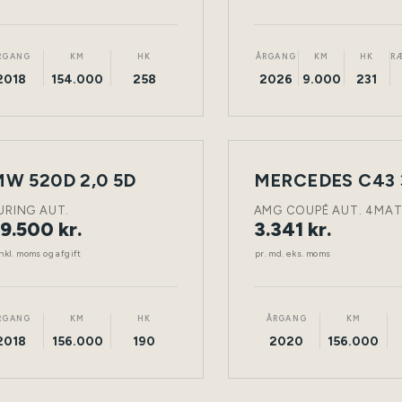
RGANG
KM
HK
ÅRGANG
KM
HK
R
2018
154.000
258
2026
9.000
231
LEASING
W 520D 2,0 5D
NY
DIESEL
TØNDER
BENZIN
BIL
URING AUT.
AMG COUPÉ AUT. 4MAT
9.500 kr.
3.341 kr.
nkl. moms og afgift
pr. md. eks. moms
RGANG
KM
HK
ÅRGANG
KM
2018
156.000
190
2020
156.000