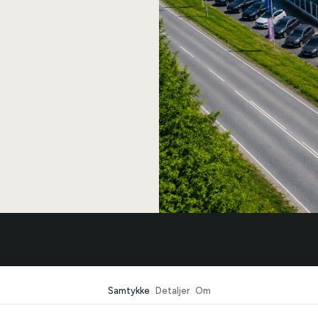
r Bilcentrum
Biler
Samtykke
Detaljer
Om
r
Se alle biler