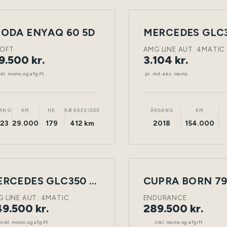
LEASING
ODA ENYAQ 60 5D
NY
ELEKTRISK
TØNDER
DIESEL
BIL
LOFT
AMG LINE AUT. 4MATIC
9.500 kr.
3.104 kr.
nkl. moms og afgift
pr. md. eks. moms
ANG
KM
HK
RÆKKEVIDDE
ÅRGANG
KM
23
29.000
179
412 km
2018
154.000
MERCEDES GLC350 D 3,0 5D
CUPRA BORN 79
NY
DIESEL
TØNDER
ELEKTRISK
BIL
 LINE AUT. 4MATIC
ENDURANCE
9.500 kr.
289.500 kr.
inkl. moms og afgift
inkl. moms og afgift