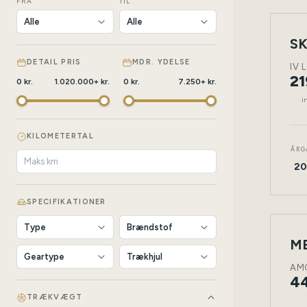
FRA
TIL
SK
NY
BIL
DETAIL PRIS
MDR. YDELSE
IV 
21
0
kr.
1.020.000
+
kr.
0
kr.
7.250
+
kr.
i
KILOMETERTAL
ÅRG
20
SPECIFIKATIONER
NY
BIL
AMG
44
TRÆKVÆGT