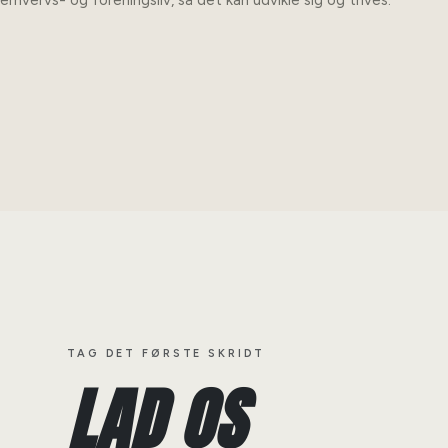
erhvervs- og foreningsliv, så det kan udvikle sig og trives.
TAG DET FØRSTE SKRIDT
LAD OS