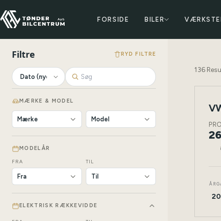
FORSIDE
BILER
VÆRKSTE
Filtre
RYD FILTRE
136
Resu
MÆRKE & MODEL
VW
NY
BIL
PR
26
MODELÅR
FRA
TIL
ÅRG
20
ELEKTRISK RÆKKEVIDDE