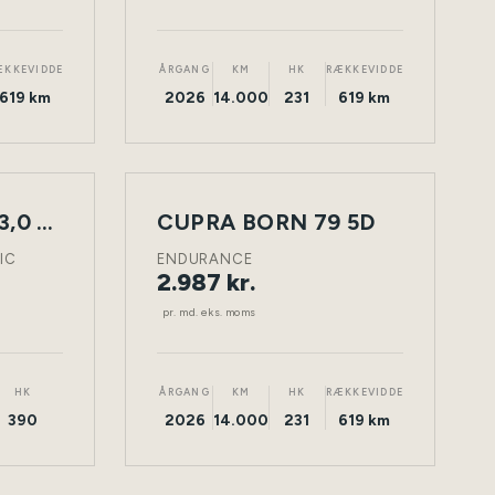
ÆKKEVIDDE
ÅRGANG
KM
HK
RÆKKEVIDDE
619 km
2026
14.000
231
619 km
LEASING
MERCEDES C43 3,0 2D
CUPRA BORN 79 5D
NY
TØNDER
ELEKTRISK
TØNDER
BIL
IC
ENDURANCE
2.987 kr.
pr. md. eks. moms
HK
ÅRGANG
KM
HK
RÆKKEVIDDE
390
2026
14.000
231
619 km