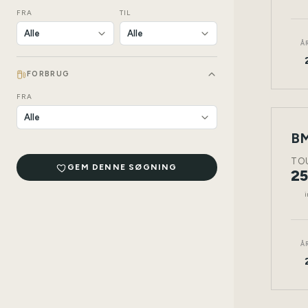
FRA
TIL
Å
FORBRUG
FRA
BM
NY
BIL
TO
GEM DENNE SØGNING
25
i
Å