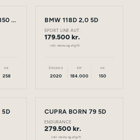
MERCEDES GLC350 D 3,0 5D
BMW 118D 2,0 5D
NY
TØNDER
DIESEL
TØNDER
BIL
SPORT LINE AUT.
179.500 kr.
inkl. moms og afgift
HK
ÅRGANG
KM
HK
258
2020
184.000
150
 5D
CUPRA BORN 79 5D
NY
TØNDER
ELEKTRISK
TØNDER
BIL
ENDURANCE
279.500 kr.
inkl. moms og afgift