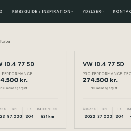
D
KØBSGUIDE / INSPIRATION
YDELSER
KONTA
ltater
 ID.4 77 5D
VW ID.4 77 5D
NY
ELEKTRISK
TØNDER
ELEKTRISK
BIL
O PERFORMANCE
PRO PERFORMANCE TE
4.500 kr.
274.500 kr.
inkl. moms og afgift
inkl. moms og afgift
ANG
KM
HK
RÆKKEVIDDE
ÅRGANG
KM
HK
R
23
97.000
204
531 km
2022
37.000
204