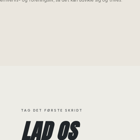
erhvervs- og foreningsliv, så det kan udvikle sig og trives.
TAG DET FØRSTE SKRIDT
LAD OS