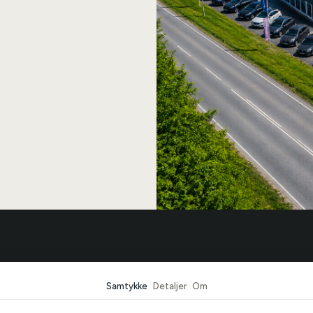
r Bilcentrum
Biler
Samtykke
Detaljer
Om
r
Se alle biler