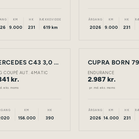
ANG
KM
HK
RÆKKEVIDDE
ÅRGANG
KM
HK
R
26
9.000
231
619 km
2026
9.000
231
ING
LEASING
MERCEDES C43 3,0 2D
CUPRA BORN 79
NY
BENZIN
TØNDER
ELEKTRISK
BIL
G COUPÉ AUT. 4MATIC
ENDURANCE
341 kr.
2.987 kr.
md. eks. moms
pr. md. eks. moms
RGANG
KM
HK
ÅRGANG
KM
HK
R
2020
156.000
390
2026
14.000
231