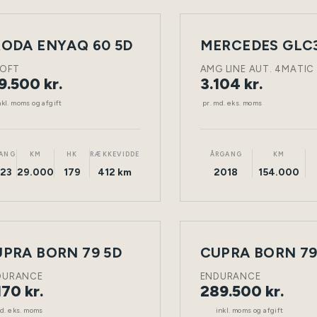
LEASING
ODA ENYAQ 60 5D
NY
ELEKTRISK
TØNDER
DIESEL
BIL
LOFT
AMG LINE AUT. 4MATIC
9.500 kr.
3.104 kr.
nkl. moms og afgift
pr. md. eks. moms
ANG
KM
HK
RÆKKEVIDDE
ÅRGANG
KM
23
29.000
179
412 km
2018
154.000
ING
PRA BORN 79 5D
CUPRA BORN 79
NY
ELEKTRISK
TØNDER
ELEKTRISK
BIL
DURANCE
ENDURANCE
170 kr.
289.500 kr.
md. eks. moms
inkl. moms og afgift