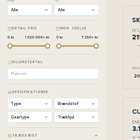
FRA
TIL
SK
NY
BIL
DETAIL PRIS
MDR. YDELSE
IV 
21
0
kr.
1.020.000
+
kr.
0
kr.
7.250
+
kr.
i
KILOMETERTAL
ÅRG
20
SPECIFIKATIONER
LEAS
CU
NY
BIL
EN
3.
TRÆKVÆGT
pr. 