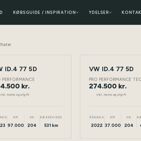
D
KØBSGUIDE / INSPIRATION
YDELSER
KONTA
ltater
 ID.4 77 5D
VW ID.4 77 5D
NY
ELEKTRISK
TØNDER
ELEKTRISK
BIL
O PERFORMANCE
PRO PERFORMANCE TE
4.500 kr.
274.500 kr.
inkl. moms og afgift
inkl. moms og afgift
ANG
KM
HK
RÆKKEVIDDE
ÅRGANG
KM
HK
R
23
97.000
204
531 km
2022
37.000
204