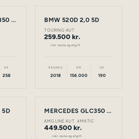
MERCEDES GLC350 D 3,0 5D
BMW 520D 2,0 5D
NY
TØNDER
DIESEL
TØNDER
BIL
TOURING AUT.
259.500 kr.
inkl. moms og afgift
HK
ÅRGANG
KM
HK
258
2018
156.000
190
 5D
NY
MERCEDES GLC350 D 3,0 5D
TØNDER
DIESEL
TØNDER
BIL
AMG LINE AUT. 4MATIC
449.500 kr.
inkl. moms og afgift