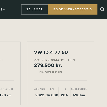
KT
SE LAGER
BOOK VÆRKSTEDSTID
VW ID.4 77 5D
NY
TØNDER
ELEKTRISK
TØNDER
BIL
CH
PRO PERFORMANCE TECH
279.500 kr.
inkl. moms og afgift
ÆKKEVIDDE
ÅRGANG
KM
HK
RÆKKEVIDDE
490 km
2022
34.000
204
490 km