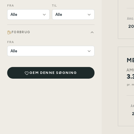
FRA
TIL
ÅRG
20
FORBRUG
FRA
LEAS
NY
BIL
AM
GEM DENNE SØGNING
3.
pr. 
Å