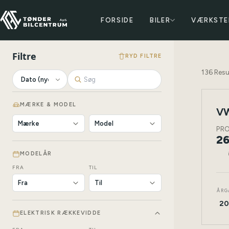
FORSIDE
BILER
VÆRKSTE
Filtre
RYD FILTRE
136
Resu
MÆRKE & MODEL
VW
NY
BIL
PR
26
MODELÅR
FRA
TIL
ÅRG
20
ELEKTRISK RÆKKEVIDDE