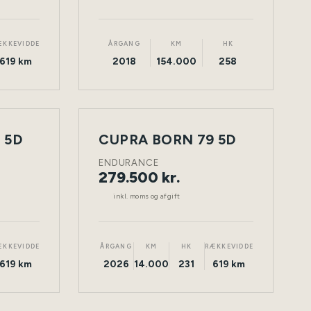
ÆKKEVIDDE
ÅRGANG
KM
HK
619 km
2018
154.000
258
 5D
CUPRA BORN 79 5D
NY
TØNDER
ELEKTRISK
TØNDER
BIL
ENDURANCE
279.500 kr.
inkl. moms og afgift
ÆKKEVIDDE
ÅRGANG
KM
HK
RÆKKEVIDDE
619 km
2026
14.000
231
619 km