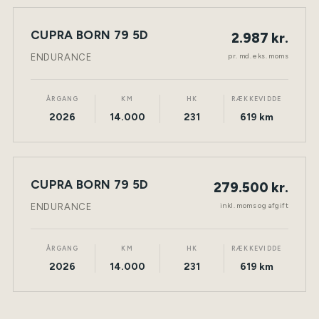
LEASING
CUPRA BORN 79 5D
2.987 kr.
NY BIL
ELEKTRISK
TØNDER
pr. md. eks. moms
ENDURANCE
ÅRGANG
KM
HK
RÆKKEVIDDE
2026
14.000
231
619 km
CUPRA BORN 79 5D
279.500 kr.
NY BIL
ELEKTRISK
TØNDER
inkl. moms og afgift
ENDURANCE
ÅRGANG
KM
HK
RÆKKEVIDDE
2026
14.000
231
619 km