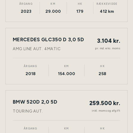
ÅRGANG
KM
HK
RÆKKEVIDDE
2023
29.000
179
412 km
LEASING
MERCEDES GLC350 D 3,0 5D
3.104 kr.
NY BIL
DIESEL
TØNDER
pr. md. eks. moms
AMG LINE AUT. 4MATIC
ÅRGANG
KM
HK
2018
154.000
258
BMW 520D 2,0 5D
259.500 kr.
NY BIL
DIESEL
TØNDER
inkl. moms og afgift
TOURING AUT.
ÅRGANG
KM
HK