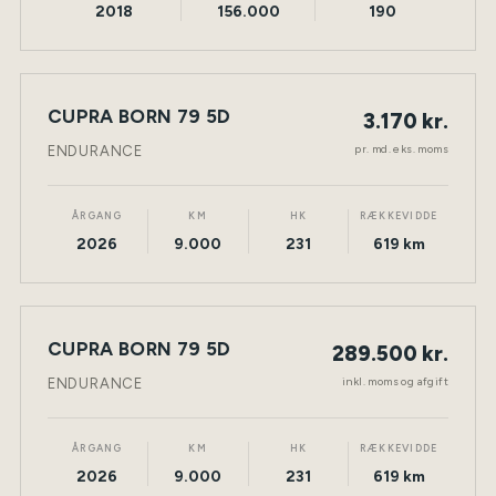
2018
156.000
190
LEASING
CUPRA BORN 79 5D
3.170 kr.
NY BIL
ELEKTRISK
TØNDER
pr. md. eks. moms
ENDURANCE
ÅRGANG
KM
HK
RÆKKEVIDDE
2026
9.000
231
619 km
CUPRA BORN 79 5D
289.500 kr.
NY BIL
ELEKTRISK
TØNDER
inkl. moms og afgift
ENDURANCE
ÅRGANG
KM
HK
RÆKKEVIDDE
2026
9.000
231
619 km