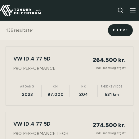
136
resultater
FILTRE
VW ID.4 77 5D
264.500 kr.
NY BIL
ELEKTRISK
TØNDER
inkl. moms og afgift
PRO PERFORMANCE
ÅRGANG
KM
HK
RÆKKEVIDDE
2023
97.000
204
531 km
VW ID.4 77 5D
274.500 kr.
NY BIL
ELEKTRISK
TØNDER
inkl. moms og afgift
PRO PERFORMANCE TECH