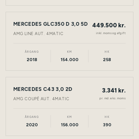
MERCEDES GLC350 D 3,0 5D
449.500 kr.
NY BIL
DIESEL
TØNDER
inkl. moms og afgift
AMG LINE AUT. 4MATIC
ÅRGANG
KM
HK
2018
154.000
258
LEASING
MERCEDES C43 3,0 2D
3.341 kr.
NY BIL
BENZIN
TØNDER
pr. md. eks. moms
AMG COUPÉ AUT. 4MATIC
ÅRGANG
KM
HK
2020
156.000
390