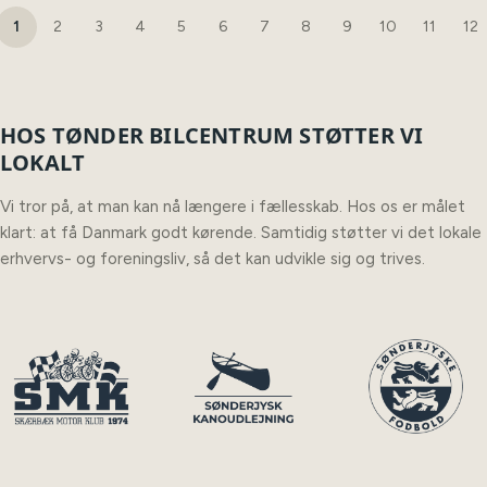
1
2
3
4
5
6
7
8
9
10
11
12
HOS TØNDER BILCENTRUM STØTTER VI
LOKALT
Vi tror på, at man kan nå længere i fællesskab. Hos os er målet
klart: at få Danmark godt kørende. Samtidig støtter vi det lokale
erhvervs- og foreningsliv, så det kan udvikle sig og trives.