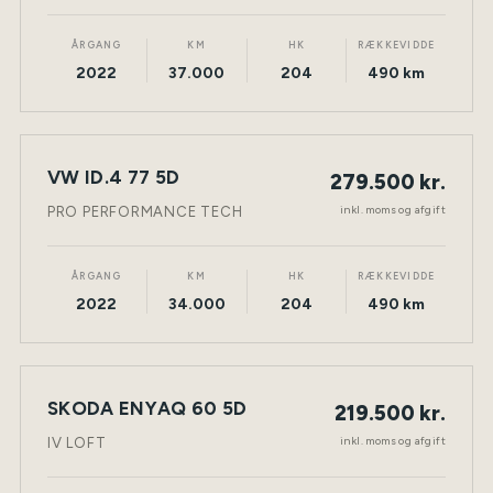
ÅRGANG
KM
HK
RÆKKEVIDDE
2022
37.000
204
490 km
VW ID.4 77 5D
279.500 kr.
NY BIL
ELEKTRISK
TØNDER
inkl. moms og afgift
PRO PERFORMANCE TECH
ÅRGANG
KM
HK
RÆKKEVIDDE
2022
34.000
204
490 km
SKODA ENYAQ 60 5D
219.500 kr.
NY BIL
ELEKTRISK
TØNDER
inkl. moms og afgift
IV LOFT