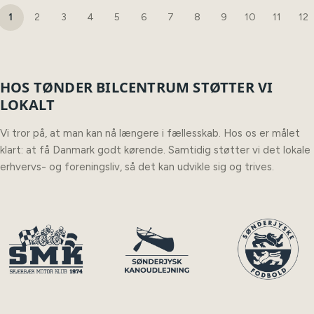
1
2
3
4
5
6
7
8
9
10
11
12
HOS TØNDER BILCENTRUM STØTTER VI
LOKALT
Vi tror på, at man kan nå længere i fællesskab. Hos os er målet
klart: at få Danmark godt kørende. Samtidig støtter vi det lokale
erhvervs- og foreningsliv, så det kan udvikle sig og trives.