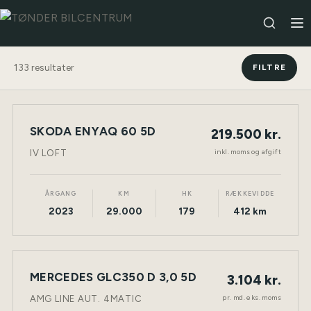
133
resultater
FILTRE
SKODA ENYAQ 60 5D
219.500 kr.
NY BIL
ELEKTRISK
TØNDER
inkl. moms og afgift
IV LOFT
ÅRGANG
KM
HK
RÆKKEVIDDE
2023
29.000
179
412 km
LEASING
MERCEDES GLC350 D 3,0 5D
3.104 kr.
NY BIL
DIESEL
TØNDER
pr. md. eks. moms
AMG LINE AUT. 4MATIC