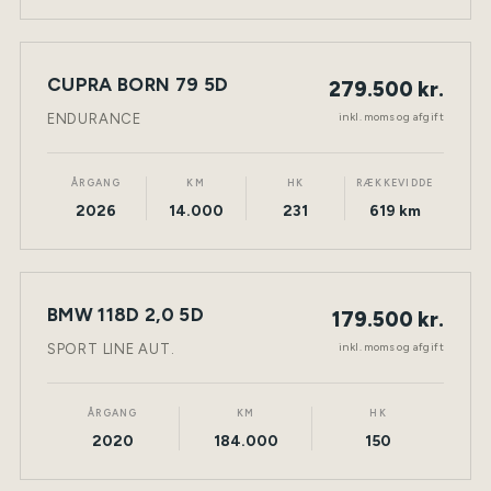
CUPRA BORN 79 5D
279.500 kr.
NY BIL
ELEKTRISK
TØNDER
inkl. moms og afgift
ENDURANCE
ÅRGANG
KM
HK
RÆKKEVIDDE
2026
14.000
231
619 km
BMW 118D 2,0 5D
179.500 kr.
NY BIL
DIESEL
TØNDER
inkl. moms og afgift
SPORT LINE AUT.
ÅRGANG
KM
HK
2020
184.000
150