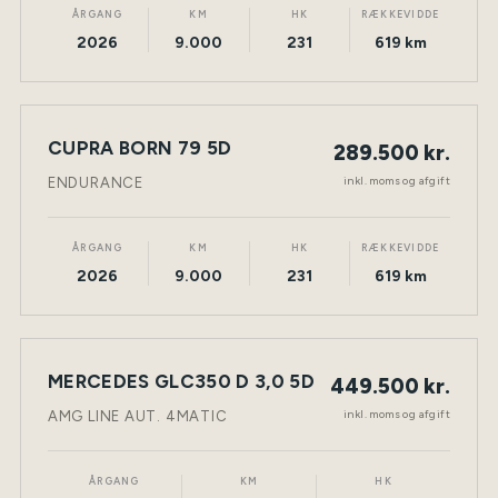
ÅRGANG
KM
HK
RÆKKEVIDDE
2026
9.000
231
619 km
CUPRA BORN 79 5D
289.500 kr.
NY BIL
ELEKTRISK
TØNDER
inkl. moms og afgift
ENDURANCE
ÅRGANG
KM
HK
RÆKKEVIDDE
2026
9.000
231
619 km
MERCEDES GLC350 D 3,0 5D
449.500 kr.
NY BIL
DIESEL
TØNDER
inkl. moms og afgift
AMG LINE AUT. 4MATIC
ÅRGANG
KM
HK