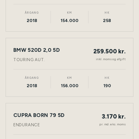
ÅRGANG
KM
HK
2018
154.000
258
BMW 520D 2,0 5D
259.500 kr.
NY BIL
DIESEL
TØNDER
inkl. moms og afgift
TOURING AUT.
ÅRGANG
KM
HK
2018
156.000
190
LEASING
CUPRA BORN 79 5D
3.170 kr.
NY BIL
ELEKTRISK
TØNDER
pr. md. eks. moms
ENDURANCE