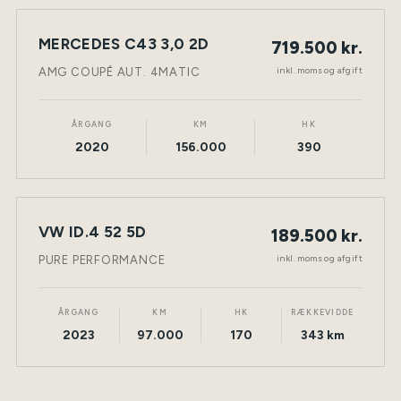
MERCEDES C43 3,0 2D
719.500 kr.
NY BIL
BENZIN
TØNDER
inkl. moms og afgift
AMG COUPÉ AUT. 4MATIC
ÅRGANG
KM
HK
2020
156.000
390
VW ID.4 52 5D
189.500 kr.
NY BIL
ELEKTRISK
TØNDER
inkl. moms og afgift
PURE PERFORMANCE
ÅRGANG
KM
HK
RÆKKEVIDDE
2023
97.000
170
343 km