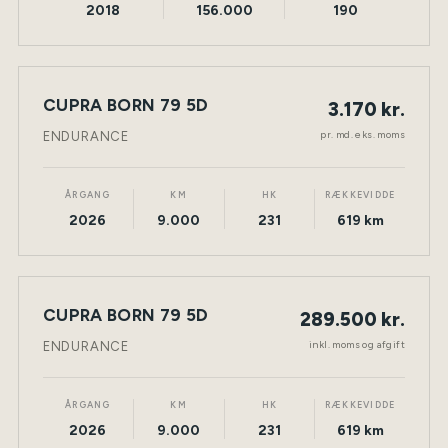
2018
156.000
190
LEASING
CUPRA BORN 79 5D
3.170 kr.
NY BIL
ELEKTRISK
TØNDER
pr. md. eks. moms
ENDURANCE
ÅRGANG
KM
HK
RÆKKEVIDDE
2026
9.000
231
619 km
CUPRA BORN 79 5D
289.500 kr.
NY BIL
ELEKTRISK
TØNDER
inkl. moms og afgift
ENDURANCE
ÅRGANG
KM
HK
RÆKKEVIDDE
2026
9.000
231
619 km