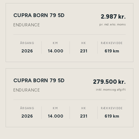
LEASING
CUPRA BORN 79 5D
2.987 kr.
NY BIL
ELEKTRISK
TØNDER
pr. md. eks. moms
ENDURANCE
ÅRGANG
KM
HK
RÆKKEVIDDE
2026
14.000
231
619 km
CUPRA BORN 79 5D
279.500 kr.
NY BIL
ELEKTRISK
TØNDER
inkl. moms og afgift
ENDURANCE
ÅRGANG
KM
HK
RÆKKEVIDDE
2026
14.000
231
619 km