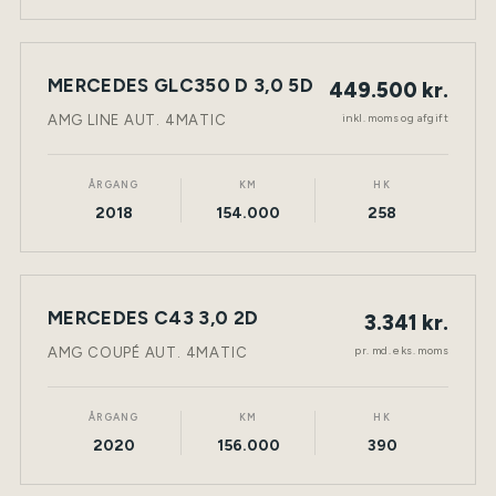
MERCEDES GLC350 D 3,0 5D
449.500 kr.
NY BIL
DIESEL
TØNDER
inkl. moms og afgift
AMG LINE AUT. 4MATIC
ÅRGANG
KM
HK
2018
154.000
258
LEASING
MERCEDES C43 3,0 2D
3.341 kr.
NY BIL
BENZIN
TØNDER
pr. md. eks. moms
AMG COUPÉ AUT. 4MATIC
ÅRGANG
KM
HK
2020
156.000
390