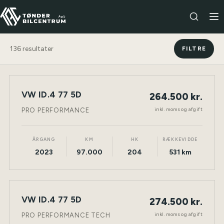
136
resultater
FILTRE
VW ID.4 77 5D
264.500 kr.
NY BIL
ELEKTRISK
TØNDER
inkl. moms og afgift
PRO PERFORMANCE
ÅRGANG
KM
HK
RÆKKEVIDDE
2023
97.000
204
531 km
VW ID.4 77 5D
274.500 kr.
NY BIL
ELEKTRISK
TØNDER
inkl. moms og afgift
PRO PERFORMANCE TECH