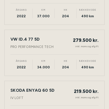
ÅRGANG
KM
HK
RÆKKEVIDDE
2022
37.000
204
490 km
VW ID.4 77 5D
279.500 kr.
NY BIL
ELEKTRISK
TØNDER
inkl. moms og afgift
PRO PERFORMANCE TECH
ÅRGANG
KM
HK
RÆKKEVIDDE
2022
34.000
204
490 km
SKODA ENYAQ 60 5D
219.500 kr.
NY BIL
ELEKTRISK
TØNDER
inkl. moms og afgift
IV LOFT