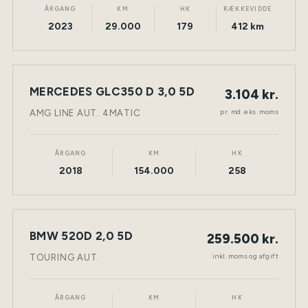
ÅRGANG
KM
HK
RÆKKEVIDDE
2023
29.000
179
412 km
LEASING
MERCEDES GLC350 D 3,0 5D
3.104 kr.
NY BIL
DIESEL
TØNDER
pr. md. eks. moms
AMG LINE AUT. 4MATIC
ÅRGANG
KM
HK
2018
154.000
258
BMW 520D 2,0 5D
259.500 kr.
NY BIL
DIESEL
TØNDER
inkl. moms og afgift
TOURING AUT.
ÅRGANG
KM
HK