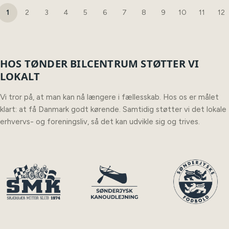
1
2
3
4
5
6
7
8
9
10
11
12
HOS TØNDER BILCENTRUM STØTTER VI
LOKALT
Vi tror på, at man kan nå længere i fællesskab. Hos os er målet
klart: at få Danmark godt kørende. Samtidig støtter vi det lokale
erhvervs- og foreningsliv, så det kan udvikle sig og trives.