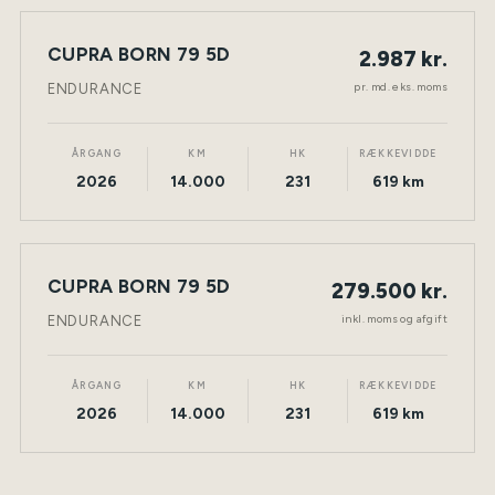
LEASING
CUPRA BORN 79 5D
2.987 kr.
NY BIL
ELEKTRISK
TØNDER
pr. md. eks. moms
ENDURANCE
ÅRGANG
KM
HK
RÆKKEVIDDE
2026
14.000
231
619 km
CUPRA BORN 79 5D
279.500 kr.
NY BIL
ELEKTRISK
TØNDER
inkl. moms og afgift
ENDURANCE
ÅRGANG
KM
HK
RÆKKEVIDDE
2026
14.000
231
619 km