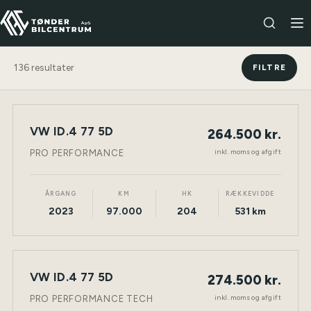
136
resultater
FILTRE
VW ID.4 77 5D
264.500 kr.
NY BIL
ELEKTRISK
TØNDER
inkl. moms og afgift
PRO PERFORMANCE
ÅRGANG
KM
HK
RÆKKEVIDDE
2023
97.000
204
531 km
VW ID.4 77 5D
274.500 kr.
NY BIL
ELEKTRISK
TØNDER
inkl. moms og afgift
PRO PERFORMANCE TECH