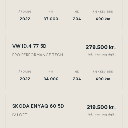
ÅRGANG
KM
HK
RÆKKEVIDDE
2022
37.000
204
490 km
VW ID.4 77 5D
279.500 kr.
NY BIL
ELEKTRISK
TØNDER
inkl. moms og afgift
PRO PERFORMANCE TECH
ÅRGANG
KM
HK
RÆKKEVIDDE
2022
34.000
204
490 km
SKODA ENYAQ 60 5D
219.500 kr.
NY BIL
ELEKTRISK
TØNDER
inkl. moms og afgift
IV LOFT