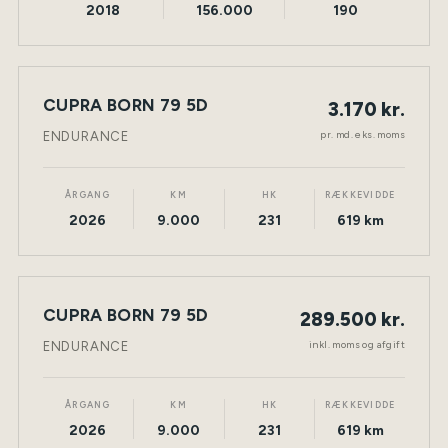
2018
156.000
190
LEASING
CUPRA BORN 79 5D
3.170 kr.
NY BIL
ELEKTRISK
TØNDER
pr. md. eks. moms
ENDURANCE
ÅRGANG
KM
HK
RÆKKEVIDDE
2026
9.000
231
619 km
CUPRA BORN 79 5D
289.500 kr.
NY BIL
ELEKTRISK
TØNDER
inkl. moms og afgift
ENDURANCE
ÅRGANG
KM
HK
RÆKKEVIDDE
2026
9.000
231
619 km