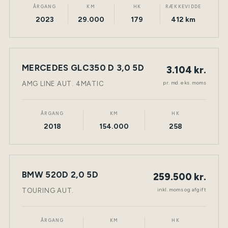
ÅRGANG
KM
HK
RÆKKEVIDDE
2023
29.000
179
412 km
LEASING
MERCEDES GLC350 D 3,0 5D
3.104 kr.
NY BIL
DIESEL
TØNDER
pr. md. eks. moms
AMG LINE AUT. 4MATIC
ÅRGANG
KM
HK
2018
154.000
258
BMW 520D 2,0 5D
259.500 kr.
NY BIL
DIESEL
TØNDER
inkl. moms og afgift
TOURING AUT.
ÅRGANG
KM
HK