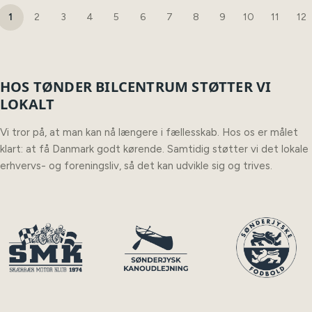
1
2
3
4
5
6
7
8
9
10
11
12
HOS TØNDER BILCENTRUM STØTTER VI
LOKALT
Vi tror på, at man kan nå længere i fællesskab. Hos os er målet
klart: at få Danmark godt kørende. Samtidig støtter vi det lokale
erhvervs- og foreningsliv, så det kan udvikle sig og trives.