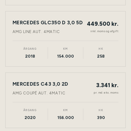
MERCEDES GLC350 D 3,0 5D
449.500 kr.
NY BIL
DIESEL
TØNDER
inkl. moms og afgift
AMG LINE AUT. 4MATIC
ÅRGANG
KM
HK
2018
154.000
258
LEASING
MERCEDES C43 3,0 2D
3.341 kr.
NY BIL
BENZIN
TØNDER
pr. md. eks. moms
AMG COUPÉ AUT. 4MATIC
ÅRGANG
KM
HK
2020
156.000
390