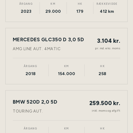
ÅRGANG
KM
HK
RÆKKEVIDDE
2023
29.000
179
412 km
LEASING
MERCEDES GLC350 D 3,0 5D
3.104 kr.
NY BIL
DIESEL
TØNDER
pr. md. eks. moms
AMG LINE AUT. 4MATIC
ÅRGANG
KM
HK
2018
154.000
258
BMW 520D 2,0 5D
259.500 kr.
NY BIL
DIESEL
TØNDER
inkl. moms og afgift
TOURING AUT.
ÅRGANG
KM
HK