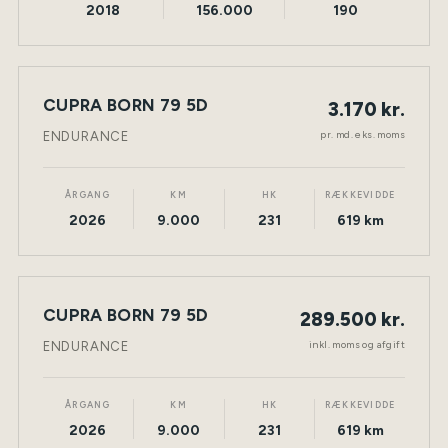
2018
156.000
190
LEASING
CUPRA BORN 79 5D
3.170 kr.
NY BIL
ELEKTRISK
TØNDER
pr. md. eks. moms
ENDURANCE
ÅRGANG
KM
HK
RÆKKEVIDDE
2026
9.000
231
619 km
CUPRA BORN 79 5D
289.500 kr.
NY BIL
ELEKTRISK
TØNDER
inkl. moms og afgift
ENDURANCE
ÅRGANG
KM
HK
RÆKKEVIDDE
2026
9.000
231
619 km