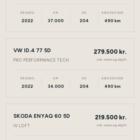
ÅRGANG
KM
HK
RÆKKEVIDDE
2022
37.000
204
490 km
VW ID.4 77 5D
279.500 kr.
NY BIL
ELEKTRISK
TØNDER
inkl. moms og afgift
PRO PERFORMANCE TECH
ÅRGANG
KM
HK
RÆKKEVIDDE
2022
34.000
204
490 km
SKODA ENYAQ 60 5D
219.500 kr.
NY BIL
ELEKTRISK
TØNDER
inkl. moms og afgift
IV LOFT