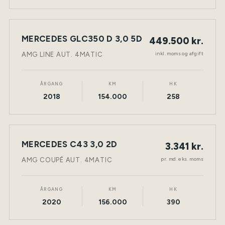
MERCEDES GLC350 D 3,0 5D
449.500 kr.
NY BIL
DIESEL
TØNDER
inkl. moms og afgift
AMG LINE AUT. 4MATIC
ÅRGANG
KM
HK
2018
154.000
258
LEASING
MERCEDES C43 3,0 2D
3.341 kr.
NY BIL
BENZIN
TØNDER
pr. md. eks. moms
AMG COUPÉ AUT. 4MATIC
ÅRGANG
KM
HK
2020
156.000
390