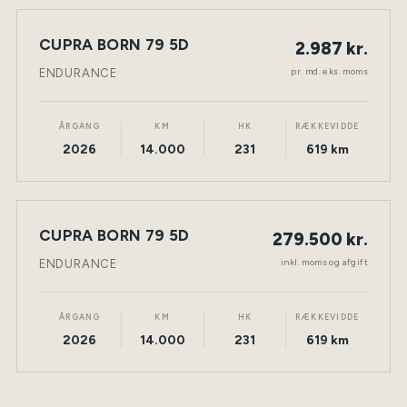
LEASING
CUPRA BORN 79 5D
2.987 kr.
NY BIL
ELEKTRISK
TØNDER
pr. md. eks. moms
ENDURANCE
ÅRGANG
KM
HK
RÆKKEVIDDE
2026
14.000
231
619 km
CUPRA BORN 79 5D
279.500 kr.
NY BIL
ELEKTRISK
TØNDER
inkl. moms og afgift
ENDURANCE
ÅRGANG
KM
HK
RÆKKEVIDDE
2026
14.000
231
619 km