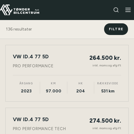
136
resultater
FILTRE
VW ID.4 77 5D
264.500 kr.
NY BIL
ELEKTRISK
TØNDER
inkl. moms og afgift
PRO PERFORMANCE
ÅRGANG
KM
HK
RÆKKEVIDDE
2023
97.000
204
531 km
VW ID.4 77 5D
274.500 kr.
NY BIL
ELEKTRISK
TØNDER
inkl. moms og afgift
PRO PERFORMANCE TECH