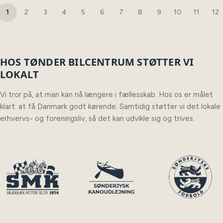
1
2
3
4
5
6
7
8
9
10
11
12
HOS TØNDER BILCENTRUM STØTTER VI
LOKALT
Vi tror på, at man kan nå længere i fællesskab. Hos os er målet
klart: at få Danmark godt kørende. Samtidig støtter vi det lokale
erhvervs- og foreningsliv, så det kan udvikle sig og trives.