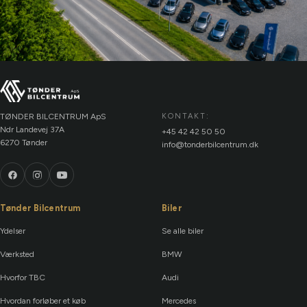
TØNDER BILCENTRUM ApS
KONTAKT:
Ndr Landevej 37A
+45 42 42 50 50
6270 Tønder
info@tonderbilcentrum.dk
Tønder Bilcentrum
Biler
Ydelser
Se alle biler
Værksted
BMW
Hvorfor TBC
Audi
Hvordan forløber et køb
Mercedes