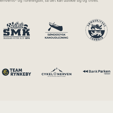
erhvervs- og foreningsliv, så det kan udvikle sig og trives.