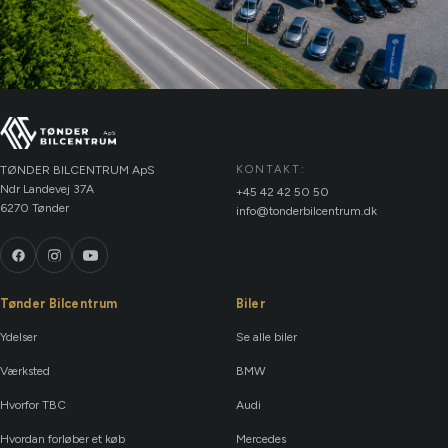
TØNDER BILCENTRUM ApS
KONTAKT:
Ndr Landevej 37A
+45 42 42 50 50
6270 Tønder
info@tonderbilcentrum.dk
Tønder Bilcentrum
Biler
Ydelser
Se alle biler
Værksted
BMW
Hvorfor TBC
Audi
Hvordan forløber et køb
Mercedes