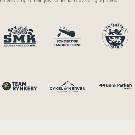
erhvervs- og foreningsliv, så det kan udvikle sig og trives.