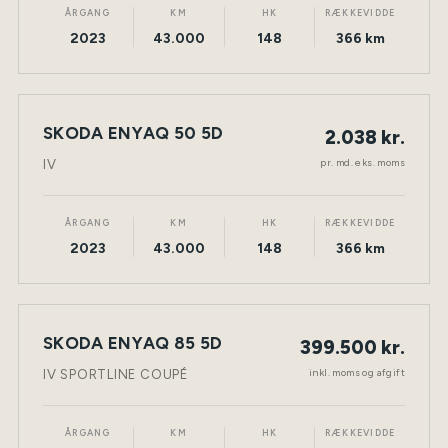
ÅRGANG
KM
HK
RÆKKEVIDDE
2023
43.000
148
366 km
LEASING
SKODA ENYAQ 50 5D
2.038 kr.
ELEKTRISK
TØNDER
pr. md. eks. moms
IV
ÅRGANG
KM
HK
RÆKKEVIDDE
2023
43.000
148
366 km
SKODA ENYAQ 85 5D
399.500 kr.
ELEKTRISK
TØNDER
inkl. moms og afgift
IV SPORTLINE COUPÉ
ÅRGANG
KM
HK
RÆKKEVIDDE