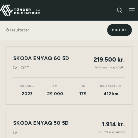
8
resultater
FILTRE
SKODA ENYAQ 60 5D
219.500 kr.
NY BIL
ELEKTRISK
TØNDER
inkl. moms og afgift
IV LOFT
ÅRGANG
KM
HK
RÆKKEVIDDE
2023
29.000
179
412 km
LEASING
SKODA ENYAQ 50 5D
1.914 kr.
ELEKTRISK
TØNDER
pr. md. eks. moms
IV