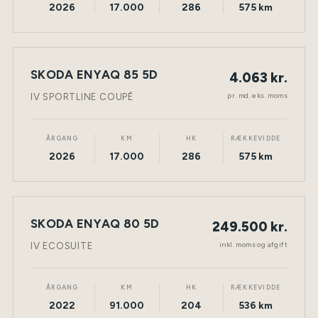
2026
17.000
286
575 km
LEASING
SKODA ENYAQ 85 5D
4.063 kr.
ELEKTRISK
TØNDER
pr. md. eks. moms
IV SPORTLINE COUPÉ
ÅRGANG
KM
HK
RÆKKEVIDDE
2026
17.000
286
575 km
SKODA ENYAQ 80 5D
249.500 kr.
ELEKTRISK
TØNDER
inkl. moms og afgift
IV ECOSUITE
ÅRGANG
KM
HK
RÆKKEVIDDE
2022
91.000
204
536 km