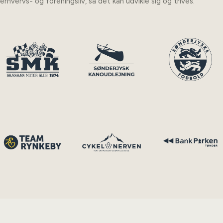
erhvervs- og foreningsliv, så det kan udvikle sig og trives.