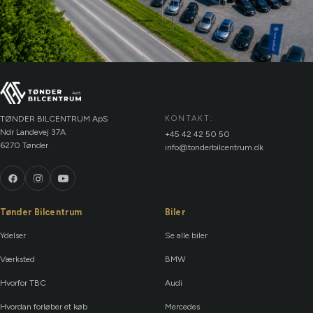
TØNDER BILCENTRUM ApS
KONTAKT:
Ndr Landevej 37A
+45 42 42 50 50
6270 Tønder
info@tonderbilcentrum.dk
Tønder Bilcentrum
Biler
Ydelser
Se alle biler
Værksted
BMW
Hvorfor TBC
Audi
Hvordan forløber et køb
Mercedes