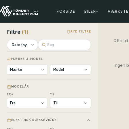
FORSIDE
BILER
VÆRKSTE
Filtre
(
1
)
RYD FILTRE
0
Result
MÆRKE & MODEL
Ingen bi
MODELÅR
FRA
TIL
ELEKTRISK RÆKKEVIDDE