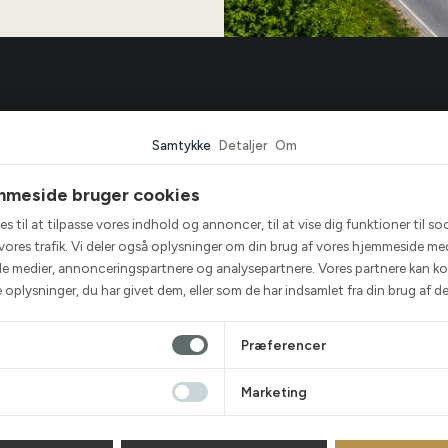
r Bilcentrum
Biler
Samtykke
Detaljer
Om
r
Se alle biler
mmeside bruger cookies
ted
BMW
s til at tilpasse vores indhold og annoncer, til at vise dig funktioner til so
or TBC
Audi
e vores trafik. Vi deler også oplysninger om din brug af vores hjemmeside me
n forløber et køb
Mercedes
ale medier, annonceringspartnere og analysepartnere. Vores partnere kan k
oplysninger, du har givet dem, eller som de har indsamlet fra din brug af de
Volkswagen
Elbiler
Præferencer
Marketing