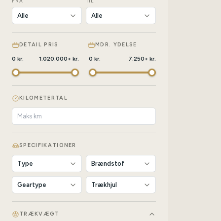
FRA
TIL
DETAIL PRIS
MDR. YDELSE
0
kr.
1.020.000
+
kr.
0
kr.
7.250
+
kr.
KILOMETERTAL
SPECIFIKATIONER
TRÆKVÆGT