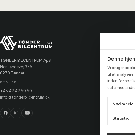
Tønde
Ydelse
Denne hje
Værks
TØNDER BILCENTRUM ApS
Ndr Landevej 37A
Vi bruger cookie
Hvorf
6270 Tønder
til at analyser
Hvorda
inden for soci
KONTAKT:
data med andre 
Team
+45 42 42 50 50
info@tonderbilcentrum.dk
Nødvendig
Statistik