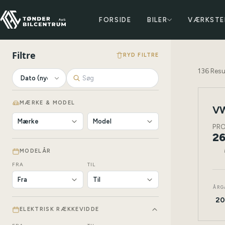
FORSIDE
BILER
VÆRKSTE
Filtre
RYD FILTRE
136
Resu
MÆRKE & MODEL
VW
NY
BIL
PR
26
MODELÅR
FRA
TIL
ÅRG
20
ELEKTRISK RÆKKEVIDDE