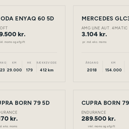
LEASING
ODA ENYAQ 60 5D
NY
ELEKTRISK
TØNDER
DIESEL
BIL
LOFT
AMG LINE AUT. 4MATIC
9.500 kr.
3.104 kr.
nkl. moms og afgift
pr. md. eks. moms
ANG
KM
HK
RÆKKEVIDDE
ÅRGANG
KM
23
29.000
179
412 km
2018
154.000
ING
PRA BORN 79 5D
CUPRA BORN 79
NY
ELEKTRISK
TØNDER
ELEKTRISK
BIL
DURANCE
ENDURANCE
170 kr.
289.500 kr.
md. eks. moms
inkl. moms og afgift