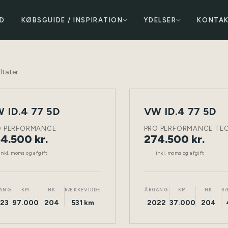
D
KØBSGUIDE / INSPIRATION
YDELSER
KONTA
ltater
 ID.4 77 5D
VW ID.4 77 5D
NY
ELEKTRISK
TØNDER
ELEKTRISK
BIL
O PERFORMANCE
PRO PERFORMANCE TE
4.500 kr.
274.500 kr.
inkl. moms og afgift
inkl. moms og afgift
ANG
KM
HK
RÆKKEVIDDE
ÅRGANG
KM
HK
R
23
97.000
204
531 km
2022
37.000
204