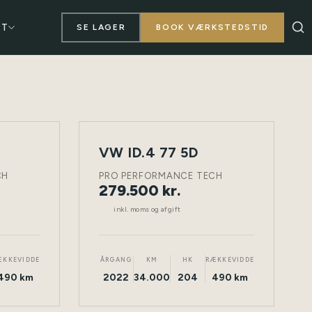
KT
SE LAGER
BOOK VÆRKSTEDSTID
VW ID.4 77 5D
NY
TØNDER
ELEKTRISK
TØNDER
BIL
CH
PRO PERFORMANCE TECH
279.500 kr.
inkl. moms og afgift
ÆKKEVIDDE
ÅRGANG
KM
HK
RÆKKEVIDDE
490 km
2022
34.000
204
490 km