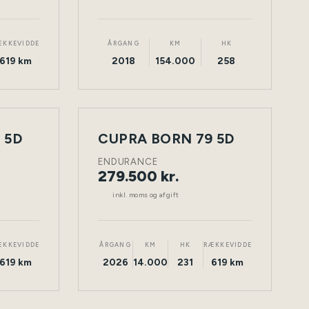
ÆKKEVIDDE
ÅRGANG
KM
HK
619 km
2018
154.000
258
 5D
CUPRA BORN 79 5D
NY
TØNDER
ELEKTRISK
TØNDER
BIL
ENDURANCE
279.500 kr.
inkl. moms og afgift
ÆKKEVIDDE
ÅRGANG
KM
HK
RÆKKEVIDDE
619 km
2026
14.000
231
619 km