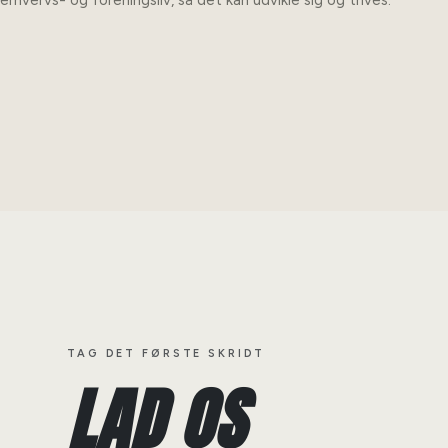
erhvervs- og foreningsliv, så det kan udvikle sig og trives.
TAG DET FØRSTE SKRIDT
LAD OS