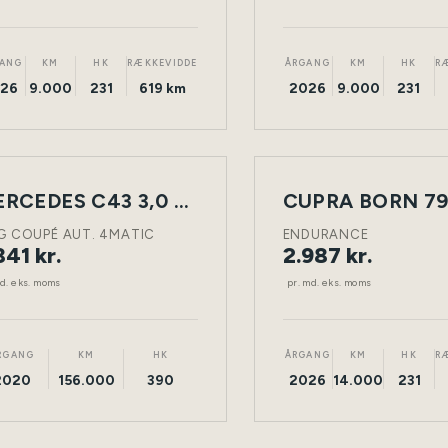
ANG
KM
HK
RÆKKEVIDDE
ÅRGANG
KM
HK
R
26
9.000
231
619 km
2026
9.000
231
ING
LEASING
MERCEDES C43 3,0 2D
CUPRA BORN 79
NY
BENZIN
TØNDER
ELEKTRISK
BIL
G COUPÉ AUT. 4MATIC
ENDURANCE
341 kr.
2.987 kr.
md. eks. moms
pr. md. eks. moms
RGANG
KM
HK
ÅRGANG
KM
HK
R
2020
156.000
390
2026
14.000
231