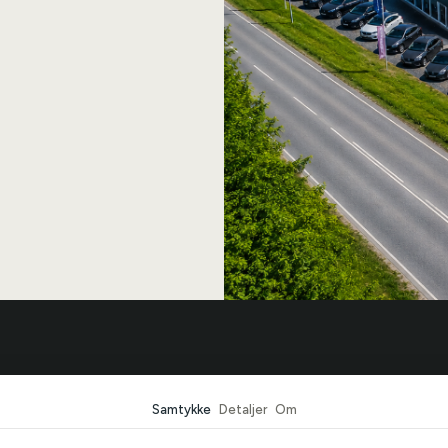
r Bilcentrum
Biler
Samtykke
Detaljer
Om
r
Se alle biler