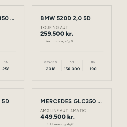
MERCEDES GLC350 D 3,0 5D
BMW 520D 2,0 5D
NY
TØNDER
DIESEL
TØNDER
BIL
TOURING AUT.
259.500 kr.
inkl. moms og afgift
HK
ÅRGANG
KM
HK
258
2018
156.000
190
 5D
NY
MERCEDES GLC350 D 3,0 5D
TØNDER
DIESEL
TØNDER
BIL
AMG LINE AUT. 4MATIC
449.500 kr.
inkl. moms og afgift