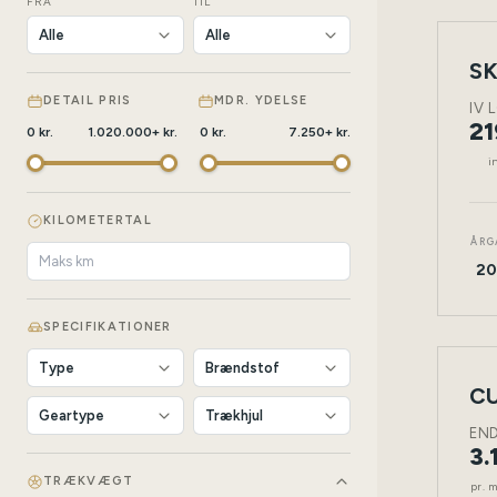
FRA
TIL
SK
NY
BIL
DETAIL PRIS
MDR. YDELSE
IV 
21
0
kr.
1.020.000
+
kr.
0
kr.
7.250
+
kr.
i
KILOMETERTAL
ÅRG
20
SPECIFIKATIONER
LEAS
CU
NY
BIL
EN
3.
TRÆKVÆGT
pr. 