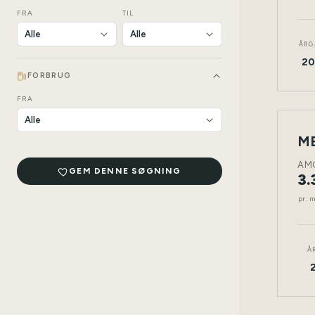
FRA
TIL
ÅRG
20
FORBRUG
FRA
LEAS
NY
BIL
AM
GEM DENNE SØGNING
3.
pr. 
Å