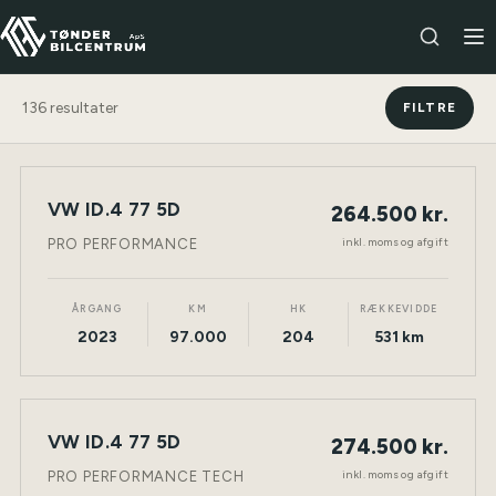
136
resultater
FILTRE
VW ID.4 77 5D
264.500 kr.
NY BIL
ELEKTRISK
TØNDER
inkl. moms og afgift
PRO PERFORMANCE
ÅRGANG
KM
HK
RÆKKEVIDDE
2023
97.000
204
531 km
VW ID.4 77 5D
274.500 kr.
NY BIL
ELEKTRISK
TØNDER
inkl. moms og afgift
PRO PERFORMANCE TECH