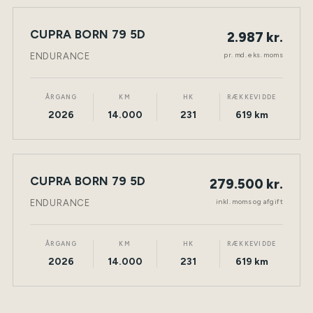
LEASING
CUPRA BORN 79 5D
2.987 kr.
NY BIL
ELEKTRISK
TØNDER
pr. md. eks. moms
ENDURANCE
ÅRGANG
KM
HK
RÆKKEVIDDE
2026
14.000
231
619 km
CUPRA BORN 79 5D
279.500 kr.
NY BIL
ELEKTRISK
TØNDER
inkl. moms og afgift
ENDURANCE
ÅRGANG
KM
HK
RÆKKEVIDDE
2026
14.000
231
619 km