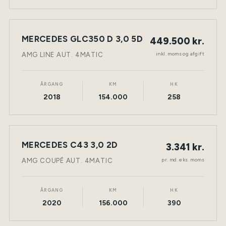
MERCEDES GLC350 D 3,0 5D
449.500 kr.
NY BIL
DIESEL
TØNDER
inkl. moms og afgift
AMG LINE AUT. 4MATIC
ÅRGANG
KM
HK
2018
154.000
258
LEASING
MERCEDES C43 3,0 2D
3.341 kr.
NY BIL
BENZIN
TØNDER
pr. md. eks. moms
AMG COUPÉ AUT. 4MATIC
ÅRGANG
KM
HK
2020
156.000
390