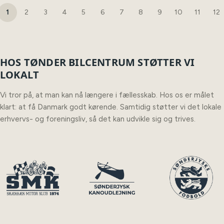
1
2
3
4
5
6
7
8
9
10
11
12
HOS TØNDER BILCENTRUM STØTTER VI
LOKALT
Vi tror på, at man kan nå længere i fællesskab. Hos os er målet
klart: at få Danmark godt kørende. Samtidig støtter vi det lokale
erhvervs- og foreningsliv, så det kan udvikle sig og trives.