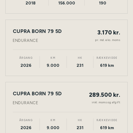
2018
156.000
190
LEASING
CUPRA BORN 79 5D
3.170 kr.
NY BIL
ELEKTRISK
TØNDER
pr. md. eks. moms
ENDURANCE
ÅRGANG
KM
HK
RÆKKEVIDDE
2026
9.000
231
619 km
CUPRA BORN 79 5D
289.500 kr.
NY BIL
ELEKTRISK
TØNDER
inkl. moms og afgift
ENDURANCE
ÅRGANG
KM
HK
RÆKKEVIDDE
2026
9.000
231
619 km