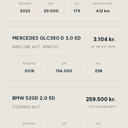
ÅRGANG
KM
HK
RÆKKEVIDDE
2023
29.000
179
412 km
LEASING
MERCEDES GLC350 D 3,0 5D
3.104 kr.
NY BIL
DIESEL
TØNDER
pr. md. eks. moms
AMG LINE AUT. 4MATIC
ÅRGANG
KM
HK
2018
154.000
258
BMW 520D 2,0 5D
259.500 kr.
NY BIL
DIESEL
TØNDER
inkl. moms og afgift
TOURING AUT.
ÅRGANG
KM
HK