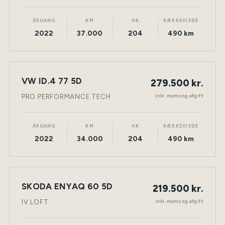
ÅRGANG
KM
HK
RÆKKEVIDDE
2022
37.000
204
490 km
VW ID.4 77 5D
279.500 kr.
NY BIL
ELEKTRISK
TØNDER
inkl. moms og afgift
PRO PERFORMANCE TECH
ÅRGANG
KM
HK
RÆKKEVIDDE
2022
34.000
204
490 km
SKODA ENYAQ 60 5D
219.500 kr.
NY BIL
ELEKTRISK
TØNDER
inkl. moms og afgift
IV LOFT