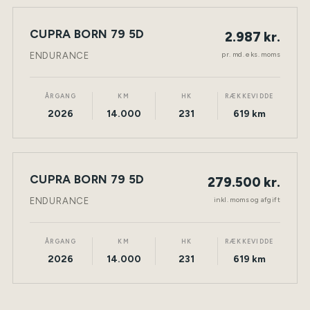
LEASING
CUPRA BORN 79 5D
2.987 kr.
NY BIL
ELEKTRISK
TØNDER
pr. md. eks. moms
ENDURANCE
ÅRGANG
KM
HK
RÆKKEVIDDE
2026
14.000
231
619 km
CUPRA BORN 79 5D
279.500 kr.
NY BIL
ELEKTRISK
TØNDER
inkl. moms og afgift
ENDURANCE
ÅRGANG
KM
HK
RÆKKEVIDDE
2026
14.000
231
619 km