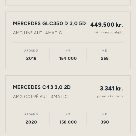
MERCEDES GLC350 D 3,0 5D
449.500 kr.
NY BIL
DIESEL
TØNDER
inkl. moms og afgift
AMG LINE AUT. 4MATIC
ÅRGANG
KM
HK
2018
154.000
258
LEASING
MERCEDES C43 3,0 2D
3.341 kr.
NY BIL
BENZIN
TØNDER
pr. md. eks. moms
AMG COUPÉ AUT. 4MATIC
ÅRGANG
KM
HK
2020
156.000
390