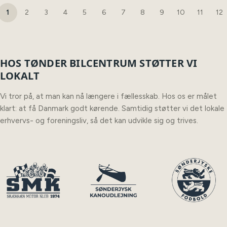
1
2
3
4
5
6
7
8
9
10
11
12
HOS TØNDER BILCENTRUM STØTTER VI
LOKALT
Vi tror på, at man kan nå længere i fællesskab. Hos os er målet
klart: at få Danmark godt kørende. Samtidig støtter vi det lokale
erhvervs- og foreningsliv, så det kan udvikle sig og trives.