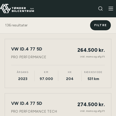
136
resultater
FILTRE
VW ID.4 77 5D
264.500 kr.
NY BIL
ELEKTRISK
TØNDER
inkl. moms og afgift
PRO PERFORMANCE
ÅRGANG
KM
HK
RÆKKEVIDDE
2023
97.000
204
531 km
VW ID.4 77 5D
274.500 kr.
NY BIL
ELEKTRISK
TØNDER
inkl. moms og afgift
PRO PERFORMANCE TECH