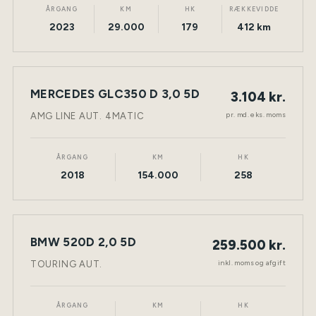
ÅRGANG
KM
HK
RÆKKEVIDDE
2023
29.000
179
412 km
LEASING
MERCEDES GLC350 D 3,0 5D
3.104 kr.
NY BIL
DIESEL
TØNDER
pr. md. eks. moms
AMG LINE AUT. 4MATIC
ÅRGANG
KM
HK
2018
154.000
258
BMW 520D 2,0 5D
259.500 kr.
NY BIL
DIESEL
TØNDER
inkl. moms og afgift
TOURING AUT.
ÅRGANG
KM
HK