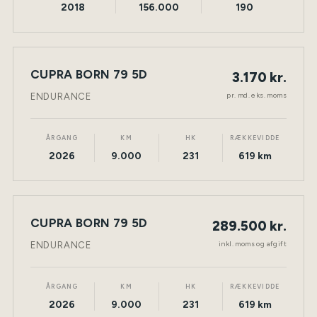
2018
156.000
190
LEASING
CUPRA BORN 79 5D
3.170 kr.
NY BIL
ELEKTRISK
TØNDER
pr. md. eks. moms
ENDURANCE
ÅRGANG
KM
HK
RÆKKEVIDDE
2026
9.000
231
619 km
CUPRA BORN 79 5D
289.500 kr.
NY BIL
ELEKTRISK
TØNDER
inkl. moms og afgift
ENDURANCE
ÅRGANG
KM
HK
RÆKKEVIDDE
2026
9.000
231
619 km