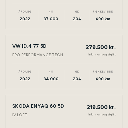
ÅRGANG
KM
HK
RÆKKEVIDDE
2022
37.000
204
490 km
VW ID.4 77 5D
279.500 kr.
NY BIL
ELEKTRISK
TØNDER
inkl. moms og afgift
PRO PERFORMANCE TECH
ÅRGANG
KM
HK
RÆKKEVIDDE
2022
34.000
204
490 km
SKODA ENYAQ 60 5D
219.500 kr.
NY BIL
ELEKTRISK
TØNDER
inkl. moms og afgift
IV LOFT