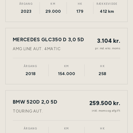
ÅRGANG
KM
HK
RÆKKEVIDDE
2023
29.000
179
412 km
LEASING
MERCEDES GLC350 D 3,0 5D
3.104 kr.
NY BIL
DIESEL
TØNDER
pr. md. eks. moms
AMG LINE AUT. 4MATIC
ÅRGANG
KM
HK
2018
154.000
258
BMW 520D 2,0 5D
259.500 kr.
NY BIL
DIESEL
TØNDER
inkl. moms og afgift
TOURING AUT.
ÅRGANG
KM
HK