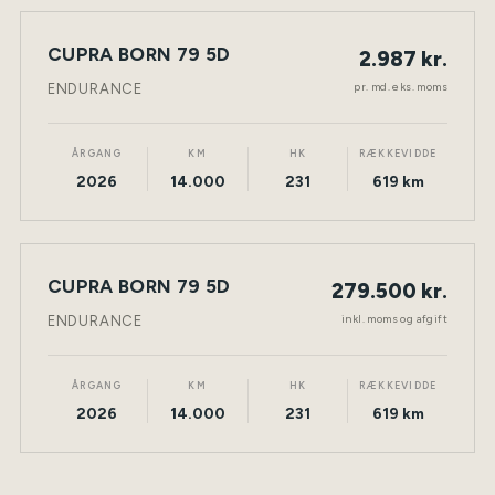
LEASING
CUPRA BORN 79 5D
2.987 kr.
NY BIL
ELEKTRISK
TØNDER
pr. md. eks. moms
ENDURANCE
ÅRGANG
KM
HK
RÆKKEVIDDE
2026
14.000
231
619 km
CUPRA BORN 79 5D
279.500 kr.
NY BIL
ELEKTRISK
TØNDER
inkl. moms og afgift
ENDURANCE
ÅRGANG
KM
HK
RÆKKEVIDDE
2026
14.000
231
619 km