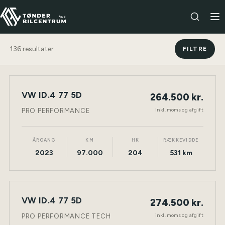
136
resultater
FILTRE
VW ID.4 77 5D
264.500 kr.
NY BIL
ELEKTRISK
TØNDER
inkl. moms og afgift
PRO PERFORMANCE
ÅRGANG
KM
HK
RÆKKEVIDDE
2023
97.000
204
531 km
VW ID.4 77 5D
274.500 kr.
NY BIL
ELEKTRISK
TØNDER
inkl. moms og afgift
PRO PERFORMANCE TECH