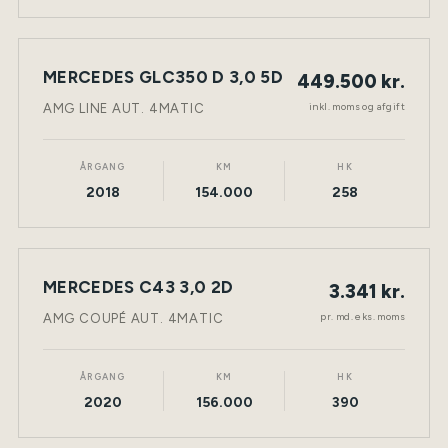
MERCEDES GLC350 D 3,0 5D
449.500 kr.
NY BIL
DIESEL
TØNDER
inkl. moms og afgift
AMG LINE AUT. 4MATIC
ÅRGANG
KM
HK
2018
154.000
258
LEASING
MERCEDES C43 3,0 2D
3.341 kr.
NY BIL
BENZIN
TØNDER
pr. md. eks. moms
AMG COUPÉ AUT. 4MATIC
ÅRGANG
KM
HK
2020
156.000
390