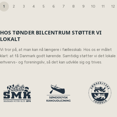
1
2
3
4
5
6
7
8
9
10
11
12
HOS TØNDER BILCENTRUM STØTTER VI
LOKALT
Vi tror på, at man kan nå længere i fællesskab. Hos os er målet
klart: at få Danmark godt kørende. Samtidig støtter vi det lokale
erhvervs- og foreningsliv, så det kan udvikle sig og trives.