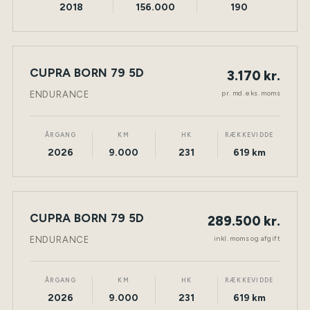
2018
156.000
190
LEASING
CUPRA BORN 79 5D
3.170 kr.
NY BIL
ELEKTRISK
TØNDER
pr. md. eks. moms
ENDURANCE
ÅRGANG
KM
HK
RÆKKEVIDDE
2026
9.000
231
619 km
CUPRA BORN 79 5D
289.500 kr.
NY BIL
ELEKTRISK
TØNDER
inkl. moms og afgift
ENDURANCE
ÅRGANG
KM
HK
RÆKKEVIDDE
2026
9.000
231
619 km