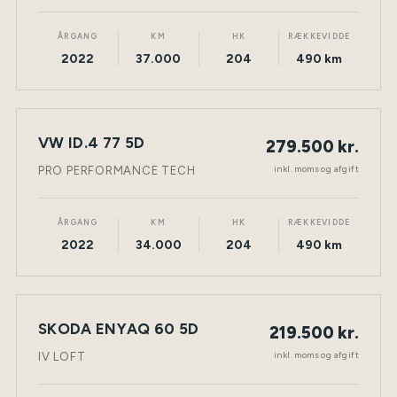
ÅRGANG
KM
HK
RÆKKEVIDDE
2022
37.000
204
490 km
VW ID.4 77 5D
279.500 kr.
NY BIL
ELEKTRISK
TØNDER
inkl. moms og afgift
PRO PERFORMANCE TECH
ÅRGANG
KM
HK
RÆKKEVIDDE
2022
34.000
204
490 km
SKODA ENYAQ 60 5D
219.500 kr.
NY BIL
ELEKTRISK
TØNDER
inkl. moms og afgift
IV LOFT