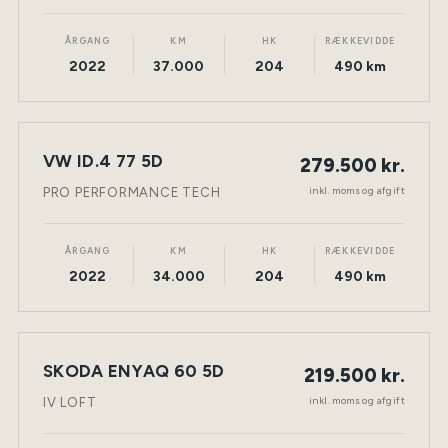
ÅRGANG
KM
HK
RÆKKEVIDDE
2022
37.000
204
490 km
VW ID.4 77 5D
279.500 kr.
NY BIL
ELEKTRISK
TØNDER
inkl. moms og afgift
PRO PERFORMANCE TECH
ÅRGANG
KM
HK
RÆKKEVIDDE
2022
34.000
204
490 km
SKODA ENYAQ 60 5D
219.500 kr.
NY BIL
ELEKTRISK
TØNDER
inkl. moms og afgift
IV LOFT