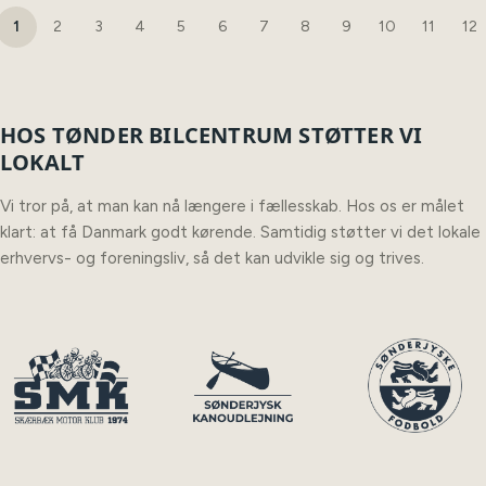
1
2
3
4
5
6
7
8
9
10
11
12
HOS TØNDER BILCENTRUM STØTTER VI
LOKALT
Vi tror på, at man kan nå længere i fællesskab. Hos os er målet
klart: at få Danmark godt kørende. Samtidig støtter vi det lokale
erhvervs- og foreningsliv, så det kan udvikle sig og trives.