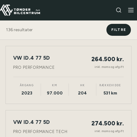
136
resultater
FILTRE
VW ID.4 77 5D
264.500 kr.
NY BIL
ELEKTRISK
TØNDER
inkl. moms og afgift
PRO PERFORMANCE
ÅRGANG
KM
HK
RÆKKEVIDDE
2023
97.000
204
531 km
VW ID.4 77 5D
274.500 kr.
NY BIL
ELEKTRISK
TØNDER
inkl. moms og afgift
PRO PERFORMANCE TECH