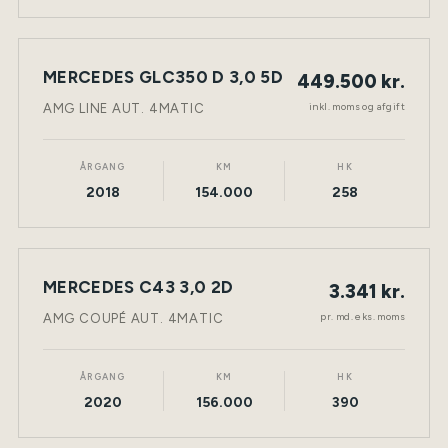
MERCEDES GLC350 D 3,0 5D
449.500 kr.
NY BIL
DIESEL
TØNDER
inkl. moms og afgift
AMG LINE AUT. 4MATIC
ÅRGANG
KM
HK
2018
154.000
258
LEASING
MERCEDES C43 3,0 2D
3.341 kr.
NY BIL
BENZIN
TØNDER
pr. md. eks. moms
AMG COUPÉ AUT. 4MATIC
ÅRGANG
KM
HK
2020
156.000
390