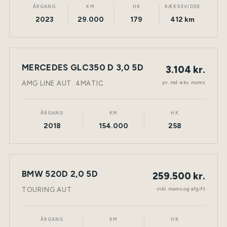
ÅRGANG
KM
HK
RÆKKEVIDDE
2023
29.000
179
412 km
LEASING
MERCEDES GLC350 D 3,0 5D
3.104 kr.
NY BIL
DIESEL
TØNDER
pr. md. eks. moms
AMG LINE AUT. 4MATIC
ÅRGANG
KM
HK
2018
154.000
258
BMW 520D 2,0 5D
259.500 kr.
NY BIL
DIESEL
TØNDER
inkl. moms og afgift
TOURING AUT.
ÅRGANG
KM
HK