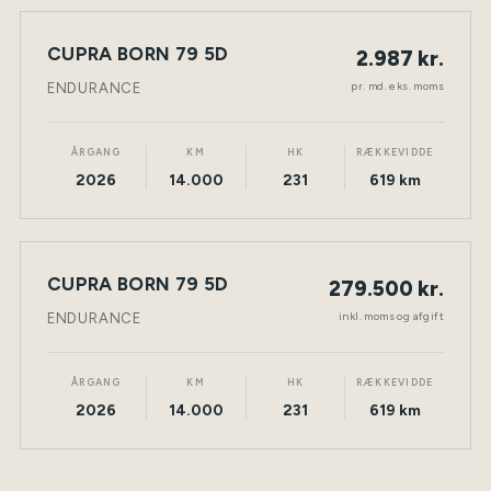
LEASING
CUPRA BORN 79 5D
2.987 kr.
NY BIL
ELEKTRISK
TØNDER
pr. md. eks. moms
ENDURANCE
ÅRGANG
KM
HK
RÆKKEVIDDE
2026
14.000
231
619 km
CUPRA BORN 79 5D
279.500 kr.
NY BIL
ELEKTRISK
TØNDER
inkl. moms og afgift
ENDURANCE
ÅRGANG
KM
HK
RÆKKEVIDDE
2026
14.000
231
619 km