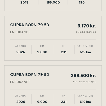
2018
156.000
190
LEASING
CUPRA BORN 79 5D
3.170 kr.
NY BIL
ELEKTRISK
TØNDER
pr. md. eks. moms
ENDURANCE
ÅRGANG
KM
HK
RÆKKEVIDDE
2026
9.000
231
619 km
CUPRA BORN 79 5D
289.500 kr.
NY BIL
ELEKTRISK
TØNDER
inkl. moms og afgift
ENDURANCE
ÅRGANG
KM
HK
RÆKKEVIDDE
2026
9.000
231
619 km