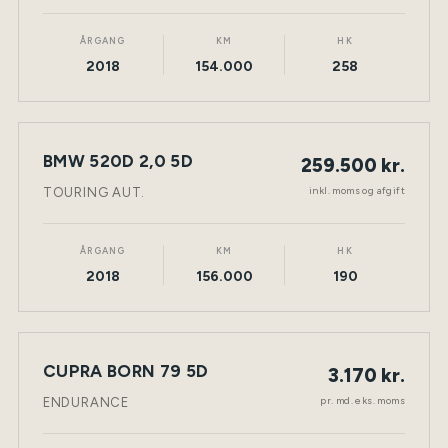
ÅRGANG
KM
HK
2018
154.000
258
BMW 520D 2,0 5D
259.500 kr.
NY BIL
DIESEL
TØNDER
inkl. moms og afgift
TOURING AUT.
ÅRGANG
KM
HK
2018
156.000
190
LEASING
CUPRA BORN 79 5D
3.170 kr.
NY BIL
ELEKTRISK
TØNDER
pr. md. eks. moms
ENDURANCE