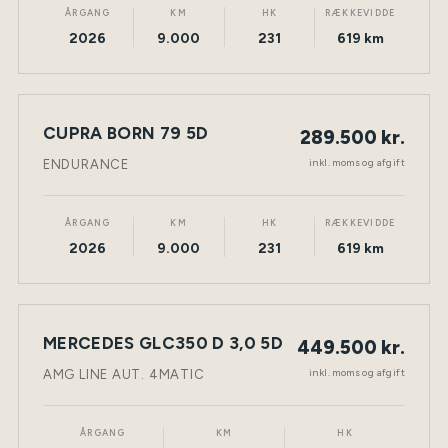
ÅRGANG
KM
HK
RÆKKEVIDDE
2026
9.000
231
619 km
CUPRA BORN 79 5D
289.500 kr.
NY BIL
ELEKTRISK
TØNDER
inkl. moms og afgift
ENDURANCE
ÅRGANG
KM
HK
RÆKKEVIDDE
2026
9.000
231
619 km
MERCEDES GLC350 D 3,0 5D
449.500 kr.
NY BIL
DIESEL
TØNDER
inkl. moms og afgift
AMG LINE AUT. 4MATIC
ÅRGANG
KM
HK