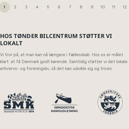
1
2
3
4
5
6
7
8
9
10
11
12
HOS TØNDER BILCENTRUM STØTTER VI
LOKALT
Vi tror på, at man kan nå længere i fællesskab. Hos os er målet
klart: at få Danmark godt kørende. Samtidig støtter vi det lokale
erhvervs- og foreningsliv, så det kan udvikle sig og trives.