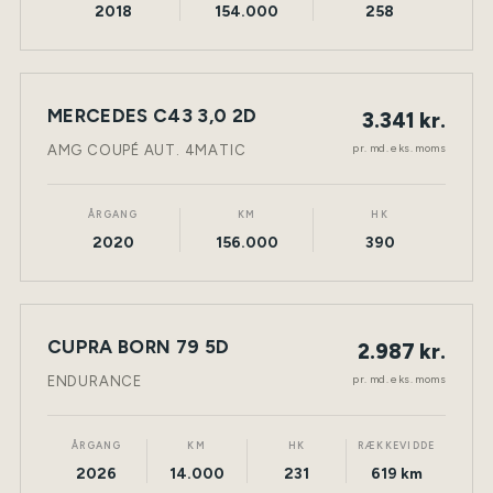
2018
154.000
258
LEASING
MERCEDES C43 3,0 2D
3.341 kr.
NY BIL
BENZIN
TØNDER
pr. md. eks. moms
AMG COUPÉ AUT. 4MATIC
ÅRGANG
KM
HK
2020
156.000
390
LEASING
CUPRA BORN 79 5D
2.987 kr.
NY BIL
ELEKTRISK
TØNDER
pr. md. eks. moms
ENDURANCE
ÅRGANG
KM
HK
RÆKKEVIDDE
2026
14.000
231
619 km