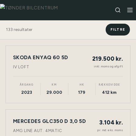
133
resultater
FILTRE
SKODA ENYAQ 60 5D
219.500 kr.
NY BIL
ELEKTRISK
TØNDER
inkl. moms og afgift
IV LOFT
ÅRGANG
KM
HK
RÆKKEVIDDE
2023
29.000
179
412 km
LEASING
MERCEDES GLC350 D 3,0 5D
3.104 kr.
NY BIL
DIESEL
TØNDER
pr. md. eks. moms
AMG LINE AUT. 4MATIC