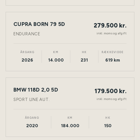
CUPRA BORN 79 5D
279.500 kr.
NY BIL
ELEKTRISK
TØNDER
inkl. moms og afgift
ENDURANCE
ÅRGANG
KM
HK
RÆKKEVIDDE
2026
14.000
231
619 km
BMW 118D 2,0 5D
179.500 kr.
NY BIL
DIESEL
TØNDER
inkl. moms og afgift
SPORT LINE AUT.
ÅRGANG
KM
HK
2020
184.000
150