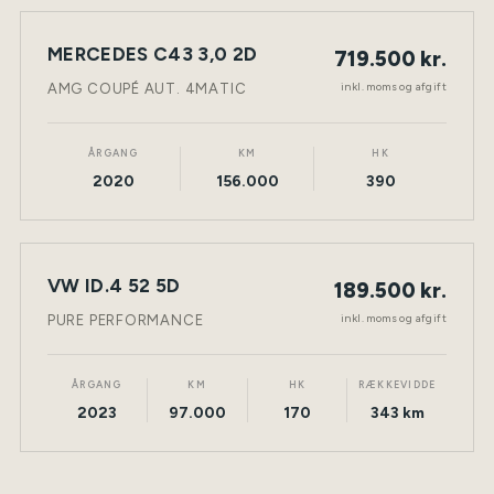
MERCEDES C43 3,0 2D
719.500 kr.
NY BIL
BENZIN
TØNDER
inkl. moms og afgift
AMG COUPÉ AUT. 4MATIC
ÅRGANG
KM
HK
2020
156.000
390
VW ID.4 52 5D
189.500 kr.
NY BIL
ELEKTRISK
TØNDER
inkl. moms og afgift
PURE PERFORMANCE
ÅRGANG
KM
HK
RÆKKEVIDDE
2023
97.000
170
343 km