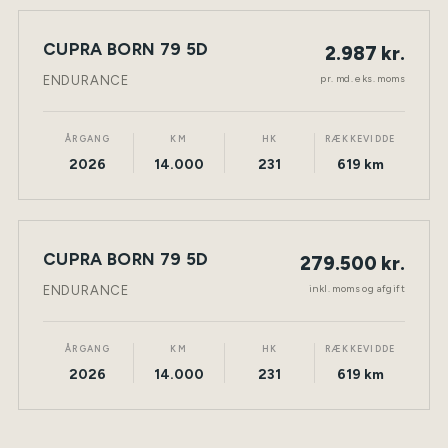
LEASING
CUPRA BORN 79 5D
2.987 kr.
NY BIL
ELEKTRISK
TØNDER
pr. md. eks. moms
ENDURANCE
ÅRGANG
KM
HK
RÆKKEVIDDE
2026
14.000
231
619 km
CUPRA BORN 79 5D
279.500 kr.
NY BIL
ELEKTRISK
TØNDER
inkl. moms og afgift
ENDURANCE
ÅRGANG
KM
HK
RÆKKEVIDDE
2026
14.000
231
619 km