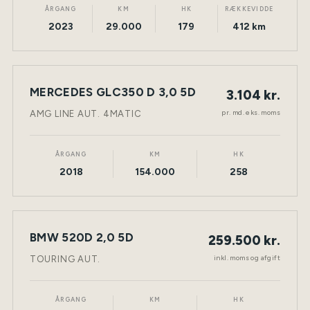
ÅRGANG
KM
HK
RÆKKEVIDDE
2023
29.000
179
412 km
LEASING
MERCEDES GLC350 D 3,0 5D
3.104 kr.
NY BIL
DIESEL
TØNDER
pr. md. eks. moms
AMG LINE AUT. 4MATIC
ÅRGANG
KM
HK
2018
154.000
258
BMW 520D 2,0 5D
259.500 kr.
NY BIL
DIESEL
TØNDER
inkl. moms og afgift
TOURING AUT.
ÅRGANG
KM
HK