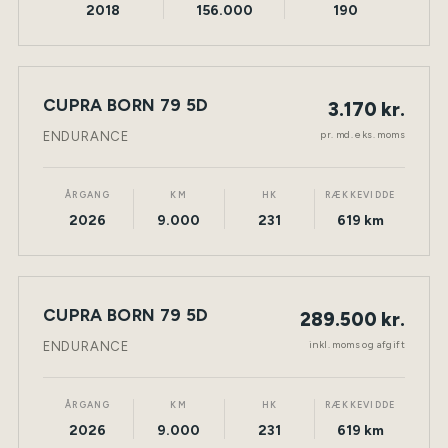
2018
156.000
190
LEASING
CUPRA BORN 79 5D
3.170 kr.
NY BIL
ELEKTRISK
TØNDER
pr. md. eks. moms
ENDURANCE
ÅRGANG
KM
HK
RÆKKEVIDDE
2026
9.000
231
619 km
CUPRA BORN 79 5D
289.500 kr.
NY BIL
ELEKTRISK
TØNDER
inkl. moms og afgift
ENDURANCE
ÅRGANG
KM
HK
RÆKKEVIDDE
2026
9.000
231
619 km