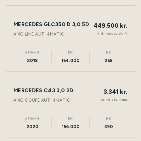
MERCEDES GLC350 D 3,0 5D
449.500 kr.
NY BIL
DIESEL
TØNDER
inkl. moms og afgift
AMG LINE AUT. 4MATIC
ÅRGANG
KM
HK
2018
154.000
258
LEASING
MERCEDES C43 3,0 2D
3.341 kr.
NY BIL
BENZIN
TØNDER
pr. md. eks. moms
AMG COUPÉ AUT. 4MATIC
ÅRGANG
KM
HK
2020
156.000
390