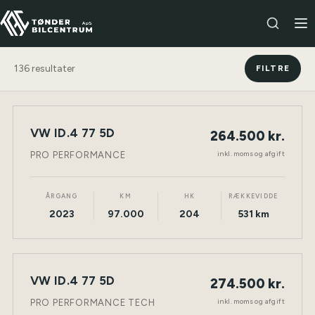
136
resultater
FILTRE
VW ID.4 77 5D
264.500 kr.
NY BIL
ELEKTRISK
TØNDER
inkl. moms og afgift
PRO PERFORMANCE
ÅRGANG
KM
HK
RÆKKEVIDDE
2023
97.000
204
531 km
VW ID.4 77 5D
274.500 kr.
NY BIL
ELEKTRISK
TØNDER
inkl. moms og afgift
PRO PERFORMANCE TECH