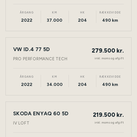
ÅRGANG
KM
HK
RÆKKEVIDDE
2022
37.000
204
490 km
VW ID.4 77 5D
279.500 kr.
NY BIL
ELEKTRISK
TØNDER
inkl. moms og afgift
PRO PERFORMANCE TECH
ÅRGANG
KM
HK
RÆKKEVIDDE
2022
34.000
204
490 km
SKODA ENYAQ 60 5D
219.500 kr.
NY BIL
ELEKTRISK
TØNDER
inkl. moms og afgift
IV LOFT