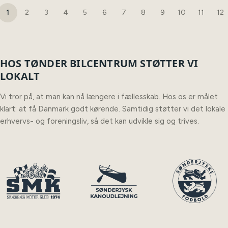
1
2
3
4
5
6
7
8
9
10
11
12
HOS TØNDER BILCENTRUM STØTTER VI
LOKALT
Vi tror på, at man kan nå længere i fællesskab. Hos os er målet
klart: at få Danmark godt kørende. Samtidig støtter vi det lokale
erhvervs- og foreningsliv, så det kan udvikle sig og trives.