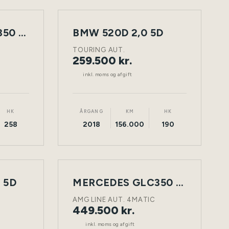
MERCEDES GLC350 D 3,0 5D
BMW 520D 2,0 5D
NY
TØNDER
DIESEL
TØNDER
BIL
TOURING AUT.
259.500 kr.
inkl. moms og afgift
HK
ÅRGANG
KM
HK
258
2018
156.000
190
 5D
NY
MERCEDES GLC350 D 3,0 5D
TØNDER
DIESEL
TØNDER
BIL
AMG LINE AUT. 4MATIC
449.500 kr.
inkl. moms og afgift