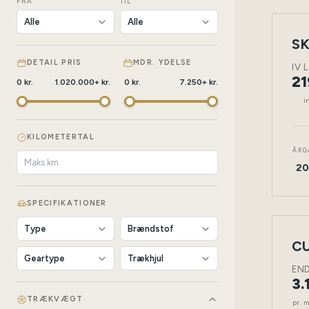
FRA
TIL
SK
NY
BIL
DETAIL PRIS
MDR. YDELSE
IV 
21
0
kr.
1.020.000
+
kr.
0
kr.
7.250
+
kr.
i
KILOMETERTAL
ÅRG
20
SPECIFIKATIONER
LEAS
CU
NY
BIL
EN
3.
TRÆKVÆGT
pr. 