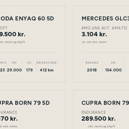
LEASING
ODA ENYAQ 60 5D
NY
ELEKTRISK
TØNDER
DIESEL
BIL
LOFT
AMG LINE AUT. 4MATIC
9.500 kr.
3.104 kr.
nkl. moms og afgift
pr. md. eks. moms
ANG
KM
HK
RÆKKEVIDDE
ÅRGANG
KM
23
29.000
179
412 km
2018
154.000
ING
PRA BORN 79 5D
CUPRA BORN 79
NY
ELEKTRISK
TØNDER
ELEKTRISK
BIL
DURANCE
ENDURANCE
170 kr.
289.500 kr.
md. eks. moms
inkl. moms og afgift