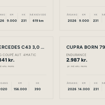
ANG
KM
HK
RÆKKEVIDDE
ÅRGANG
KM
HK
R
26
9.000
231
619 km
2026
9.000
231
ING
LEASING
MERCEDES C43 3,0 2D
CUPRA BORN 79
NY
BENZIN
TØNDER
ELEKTRISK
BIL
G COUPÉ AUT. 4MATIC
ENDURANCE
341 kr.
2.987 kr.
md. eks. moms
pr. md. eks. moms
RGANG
KM
HK
ÅRGANG
KM
HK
R
2020
156.000
390
2026
14.000
231