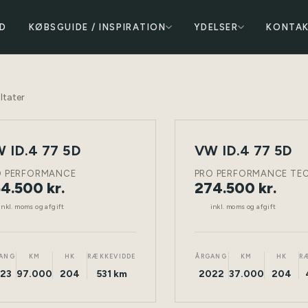
D
KØBSGUIDE / INSPIRATION
YDELSER
KONTA
ltater
 ID.4 77 5D
VW ID.4 77 5D
NY
ELEKTRISK
TØNDER
ELEKTRISK
BIL
O PERFORMANCE
PRO PERFORMANCE TE
4.500 kr.
274.500 kr.
inkl. moms og afgift
inkl. moms og afgift
ANG
KM
HK
RÆKKEVIDDE
ÅRGANG
KM
HK
R
23
97.000
204
531 km
2022
37.000
204