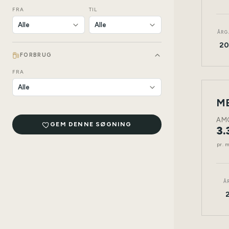
FRA
TIL
ÅRG
20
FORBRUG
FRA
LEAS
NY
BIL
AM
GEM DENNE SØGNING
3.
pr. 
Å