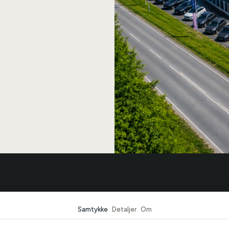
r Bilcentrum
Biler
Samtykke
Detaljer
Om
r
Se alle biler