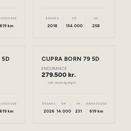
ÆKKEVIDDE
ÅRGANG
KM
HK
619 km
2018
154.000
258
 5D
CUPRA BORN 79 5D
NY
TØNDER
ELEKTRISK
TØNDER
BIL
ENDURANCE
279.500 kr.
inkl. moms og afgift
ÆKKEVIDDE
ÅRGANG
KM
HK
RÆKKEVIDDE
619 km
2026
14.000
231
619 km