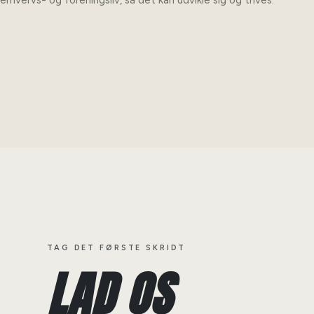
erhvervs- og foreningsliv, så det kan udvikle sig og trives.
TAG DET FØRSTE SKRIDT
LAD OS