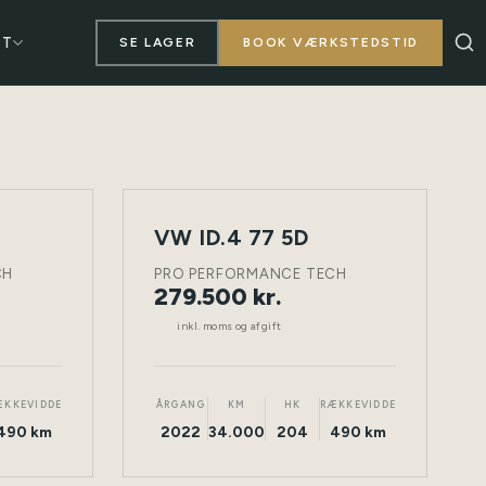
KT
SE LAGER
BOOK VÆRKSTEDSTID
VW ID.4 77 5D
NY
TØNDER
ELEKTRISK
TØNDER
BIL
CH
PRO PERFORMANCE TECH
279.500 kr.
inkl. moms og afgift
ÆKKEVIDDE
ÅRGANG
KM
HK
RÆKKEVIDDE
490 km
2022
34.000
204
490 km