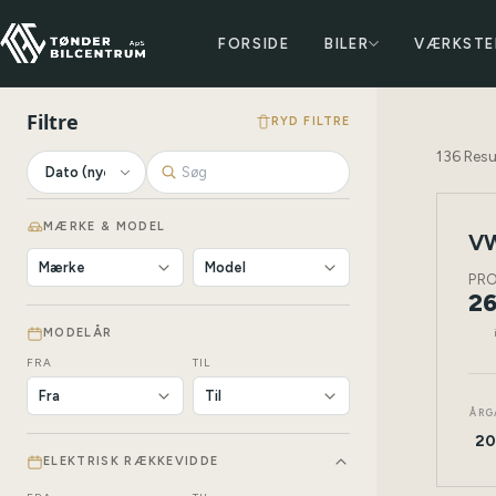
FORSIDE
BILER
VÆRKSTE
Filtre
RYD FILTRE
136
Resu
MÆRKE & MODEL
VW
NY
BIL
PR
26
MODELÅR
FRA
TIL
ÅRG
20
ELEKTRISK RÆKKEVIDDE