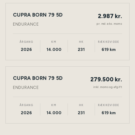
LEASING
CUPRA BORN 79 5D
2.987 kr.
NY BIL
ELEKTRISK
TØNDER
pr. md. eks. moms
ENDURANCE
ÅRGANG
KM
HK
RÆKKEVIDDE
2026
14.000
231
619 km
CUPRA BORN 79 5D
279.500 kr.
NY BIL
ELEKTRISK
TØNDER
inkl. moms og afgift
ENDURANCE
ÅRGANG
KM
HK
RÆKKEVIDDE
2026
14.000
231
619 km