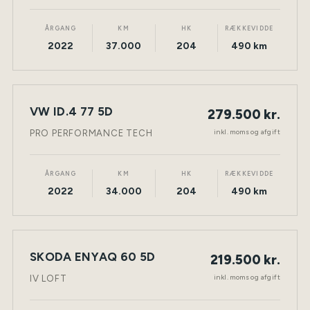
ÅRGANG
KM
HK
RÆKKEVIDDE
2022
37.000
204
490 km
VW ID.4 77 5D
279.500 kr.
NY BIL
ELEKTRISK
TØNDER
inkl. moms og afgift
PRO PERFORMANCE TECH
ÅRGANG
KM
HK
RÆKKEVIDDE
2022
34.000
204
490 km
SKODA ENYAQ 60 5D
219.500 kr.
NY BIL
ELEKTRISK
TØNDER
inkl. moms og afgift
IV LOFT