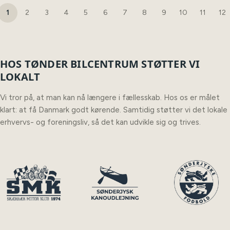
1
2
3
4
5
6
7
8
9
10
11
12
HOS TØNDER BILCENTRUM STØTTER VI
LOKALT
Vi tror på, at man kan nå længere i fællesskab. Hos os er målet
klart: at få Danmark godt kørende. Samtidig støtter vi det lokale
erhvervs- og foreningsliv, så det kan udvikle sig og trives.