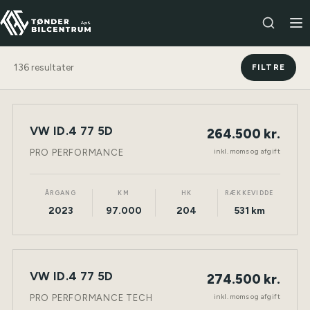
136
resultater
FILTRE
VW ID.4 77 5D
264.500 kr.
NY BIL
ELEKTRISK
TØNDER
inkl. moms og afgift
PRO PERFORMANCE
ÅRGANG
KM
HK
RÆKKEVIDDE
2023
97.000
204
531 km
VW ID.4 77 5D
274.500 kr.
NY BIL
ELEKTRISK
TØNDER
inkl. moms og afgift
PRO PERFORMANCE TECH