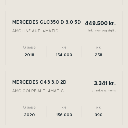
MERCEDES GLC350 D 3,0 5D
449.500 kr.
NY BIL
DIESEL
TØNDER
inkl. moms og afgift
AMG LINE AUT. 4MATIC
ÅRGANG
KM
HK
2018
154.000
258
LEASING
MERCEDES C43 3,0 2D
3.341 kr.
NY BIL
BENZIN
TØNDER
pr. md. eks. moms
AMG COUPÉ AUT. 4MATIC
ÅRGANG
KM
HK
2020
156.000
390