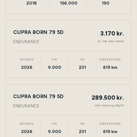
2018
156.000
190
LEASING
CUPRA BORN 79 5D
3.170 kr.
NY BIL
ELEKTRISK
TØNDER
pr. md. eks. moms
ENDURANCE
ÅRGANG
KM
HK
RÆKKEVIDDE
2026
9.000
231
619 km
CUPRA BORN 79 5D
289.500 kr.
NY BIL
ELEKTRISK
TØNDER
inkl. moms og afgift
ENDURANCE
ÅRGANG
KM
HK
RÆKKEVIDDE
2026
9.000
231
619 km