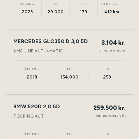
ÅRGANG
KM
HK
RÆKKEVIDDE
2023
29.000
179
412 km
LEASING
MERCEDES GLC350 D 3,0 5D
3.104 kr.
NY BIL
DIESEL
TØNDER
pr. md. eks. moms
AMG LINE AUT. 4MATIC
ÅRGANG
KM
HK
2018
154.000
258
BMW 520D 2,0 5D
259.500 kr.
NY BIL
DIESEL
TØNDER
inkl. moms og afgift
TOURING AUT.
ÅRGANG
KM
HK