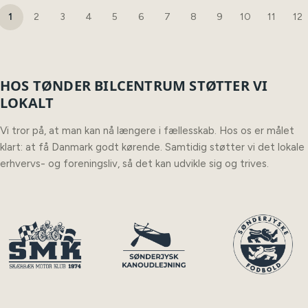
1
2
3
4
5
6
7
8
9
10
11
12
HOS TØNDER BILCENTRUM STØTTER VI
LOKALT
Vi tror på, at man kan nå længere i fællesskab. Hos os er målet
klart: at få Danmark godt kørende. Samtidig støtter vi det lokale
erhvervs- og foreningsliv, så det kan udvikle sig og trives.