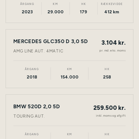
ÅRGANG
KM
HK
RÆKKEVIDDE
2023
29.000
179
412 km
LEASING
MERCEDES GLC350 D 3,0 5D
3.104 kr.
NY BIL
DIESEL
TØNDER
pr. md. eks. moms
AMG LINE AUT. 4MATIC
ÅRGANG
KM
HK
2018
154.000
258
BMW 520D 2,0 5D
259.500 kr.
NY BIL
DIESEL
TØNDER
inkl. moms og afgift
TOURING AUT.
ÅRGANG
KM
HK