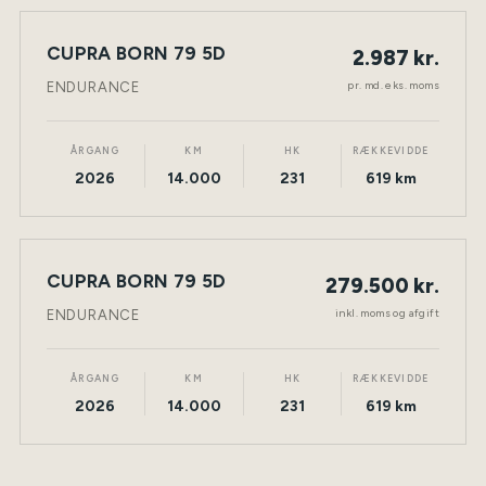
LEASING
CUPRA BORN 79 5D
2.987 kr.
NY BIL
ELEKTRISK
TØNDER
pr. md. eks. moms
ENDURANCE
ÅRGANG
KM
HK
RÆKKEVIDDE
2026
14.000
231
619 km
CUPRA BORN 79 5D
279.500 kr.
NY BIL
ELEKTRISK
TØNDER
inkl. moms og afgift
ENDURANCE
ÅRGANG
KM
HK
RÆKKEVIDDE
2026
14.000
231
619 km