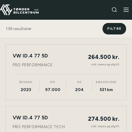
136
resultater
FILTRE
VW ID.4 77 5D
264.500 kr.
NY BIL
ELEKTRISK
TØNDER
inkl. moms og afgift
PRO PERFORMANCE
ÅRGANG
KM
HK
RÆKKEVIDDE
2023
97.000
204
531 km
VW ID.4 77 5D
274.500 kr.
NY BIL
ELEKTRISK
TØNDER
inkl. moms og afgift
PRO PERFORMANCE TECH