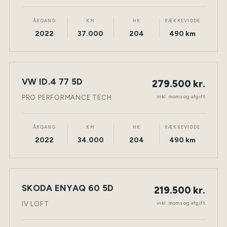
ÅRGANG
KM
HK
RÆKKEVIDDE
2022
37.000
204
490 km
VW ID.4 77 5D
279.500 kr.
NY BIL
ELEKTRISK
TØNDER
inkl. moms og afgift
PRO PERFORMANCE TECH
ÅRGANG
KM
HK
RÆKKEVIDDE
2022
34.000
204
490 km
SKODA ENYAQ 60 5D
219.500 kr.
NY BIL
ELEKTRISK
TØNDER
inkl. moms og afgift
IV LOFT