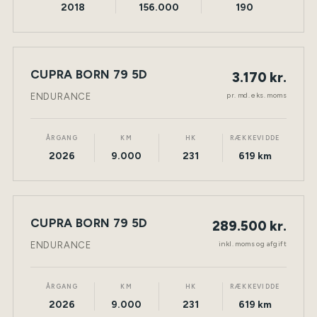
2018
156.000
190
LEASING
CUPRA BORN 79 5D
3.170 kr.
NY BIL
ELEKTRISK
TØNDER
pr. md. eks. moms
ENDURANCE
ÅRGANG
KM
HK
RÆKKEVIDDE
2026
9.000
231
619 km
CUPRA BORN 79 5D
289.500 kr.
NY BIL
ELEKTRISK
TØNDER
inkl. moms og afgift
ENDURANCE
ÅRGANG
KM
HK
RÆKKEVIDDE
2026
9.000
231
619 km