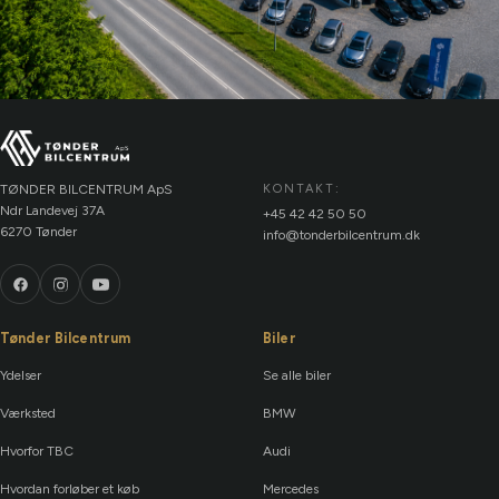
TØNDER BILCENTRUM ApS
KONTAKT:
Ndr Landevej 37A
+45 42 42 50 50
6270 Tønder
info@tonderbilcentrum.dk
Tønder Bilcentrum
Biler
Ydelser
Se alle biler
Værksted
BMW
Hvorfor TBC
Audi
Hvordan forløber et køb
Mercedes