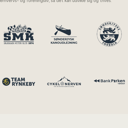
erhvervs- og foreningsliv, så det kan udvikle sig og trives.