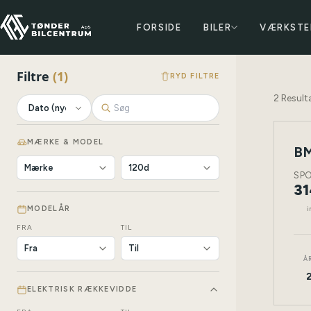
FORSIDE
BILER
VÆRKSTE
Filtre
(
1
)
RYD FILTRE
2
Result
MÆRKE & MODEL
BM
SPO
31
i
MODELÅR
FRA
TIL
Å
ELEKTRISK RÆKKEVIDDE