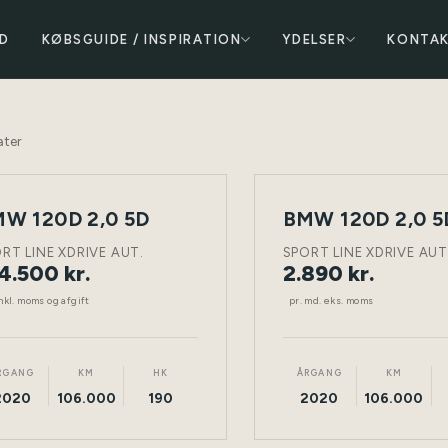
D
KØBSGUIDE / INSPIRATION
YDELSER
KONTA
ater
LEASING
W 120D 2,0 5D
BMW 120D 2,0 5
DIESEL
TØNDER
DIESEL
RT LINE XDRIVE AUT.
SPORT LINE XDRIVE AUT
4.500 kr.
2.890 kr.
nkl. moms og afgift
pr. md. eks. moms
RGANG
KM
HK
ÅRGANG
KM
2020
106.000
190
2020
106.000