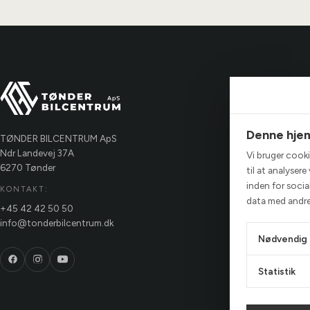
Tønde
Ydelse
Denne hje
Værks
TØNDER BILCENTRUM ApS
Ndr Landevej 37A
Vi bruger cookie
Hvorf
6270 Tønder
til at analyser
Hvorda
inden for soci
KONTAKT:
data med andre 
Team
+45 42 42 50 50
info@tonderbilcentrum.dk
Nødvendig
Statistik