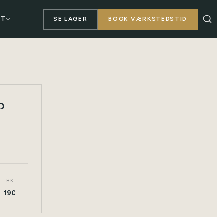
KT
SE LAGER
BOOK VÆRKSTEDSTID
D
TØNDER
.
HK
190