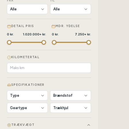
FRA
TIL
DETAIL PRIS
MDR. YDELSE
0
kr.
1.020.000
+
kr.
0
kr.
7.250
+
kr.
KILOMETERTAL
SPECIFIKATIONER
TRÆKVÆGT