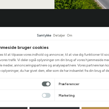
r Bilcentrum
Biler
Samtykke
Detaljer
Om
r
Se alle biler
mmeside bruger cookies
ted
BMW
s til at tilpasse vores indhold og annoncer, til at vise dig funktioner til so
or TBC
Audi
e vores trafik. Vi deler også oplysninger om din brug af vores hjemmeside me
n forløber et køb
Mercedes
ale medier, annonceringspartnere og analysepartnere. Vores partnere kan k
oplysninger, du har givet dem, eller som de har indsamlet fra din brug af de
Volkswagen
Elbiler
Præferencer
Marketing